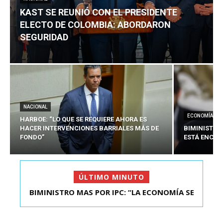
KAST SE REUNIÓ CON EL PRESIDENTE
ELECTO DE COLOMBIA: ABORDARON
SEGURIDAD
NACIONAL
ECONOMÍA
HARBOE: “LO QUE SE REQUIERE AHORA ES
HACER INTERVENCIONES BARRIALES MÁS DE
BIMINISTRO
FONDO”
ESTÁ ENCAU
ÚLTIMO MINUTO
BIMINISTRO MAS POR IPC: “LA ECONOMÍA SE
KAST SE REUNIÓ CON EL PRESIDENTE ELECTO DE
ESTÁ ENC...
COLOMBIA: A...