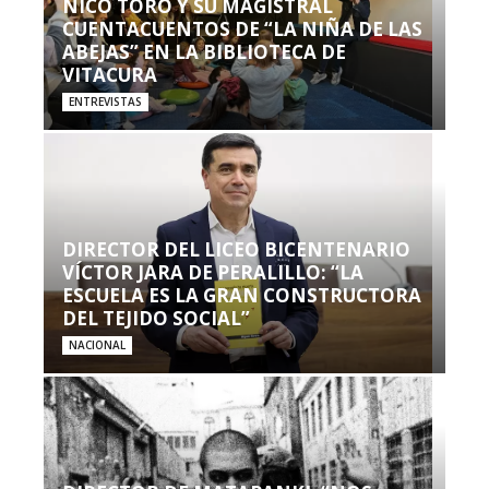
NICO TORO Y SU MAGISTRAL
CUENTACUENTOS DE “LA NIÑA DE LAS
ABEJAS” EN LA BIBLIOTECA DE
VITACURA
ENTREVISTAS
DIRECTOR DEL LICEO BICENTENARIO
VÍCTOR JARA DE PERALILLO: “LA
ESCUELA ES LA GRAN CONSTRUCTORA
DEL TEJIDO SOCIAL”
NACIONAL