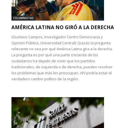
COLUMNISTAS
AMÉRICA LATINA NO GIRÓ A LA DERECHA
(Gustavo Campos, investigador Centro Democracia y
Opinión Pública, Universidad Central): Quizás la pregunta
relevante no sea por qué América Latina gira a la derecha.
La pregunta es por qué una parte creciente de los
ciudadanos ha dejado de creer que los partidos
tradicionales, de izquierda o de derecha, pueden resolver
los problemas que más les preocupan. Ahí podría estar el
verdadero cambio político de la región.