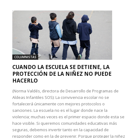
COLUMNISTAS
CUANDO LA ESCUELA SE DETIENE, LA
PROTECCIÓN DE LA NIÑEZ NO PUEDE
HACERLO
(Norma Valdés, directora de Desarrollo de Programas de
Aldeas Infantiles SOS): La convivencia escolar no se
fortalecerá únicamente con mejores protocolos o
sanciones. La escuela no es el lugar donde nace la
violencia; muchas veces es el primer espacio donde esta se
hace visible. Si queremos comunidades educativas más
seguras, debemos invertir tanto en la capacidad de
responder como en la de prevenir. Porque proteger la niñez