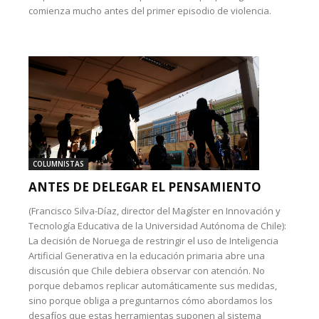
comienza mucho antes del primer episodio de violencia.
COLUMNISTAS
ANTES DE DELEGAR EL PENSAMIENTO
(Francisco Silva-Díaz, director del Magíster en Innovación y
Tecnología Educativa de la Universidad Autónoma de Chile):
La decisión de Noruega de restringir el uso de Inteligencia
Artificial Generativa en la educación primaria abre una
discusión que Chile debiera observar con atención. No
porque debamos replicar automáticamente sus medidas,
sino porque obliga a preguntarnos cómo abordamos los
desafíos que estas herramientas suponen al sistema