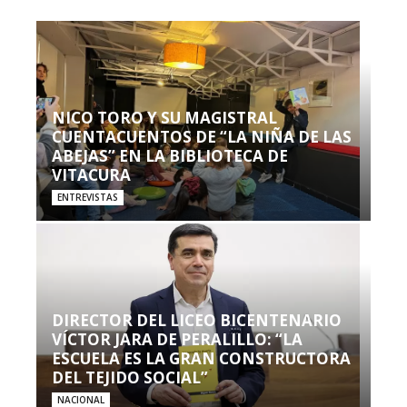
NICO TORO Y SU MAGISTRAL
CUENTACUENTOS DE “LA NIÑA DE LAS
ABEJAS” EN LA BIBLIOTECA DE
VITACURA
ENTREVISTAS
DIRECTOR DEL LICEO BICENTENARIO
VÍCTOR JARA DE PERALILLO: “LA
ESCUELA ES LA GRAN CONSTRUCTORA
DEL TEJIDO SOCIAL”
NACIONAL