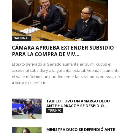
NACIONAL
CÁMARA APRUEBA EXTENDER SUBSIDIO
PARA LA COMPRA DE VIV...
El texto derivado al Senado aumenta en 30 mil cupos el
acceso al subsidio y a la garantía estatal. Además, aumenta
el valor máximo que pueden tener las viviendas nuevas, de
4.000 a 6.000 mil UF.
TABILO TUVO UN AMARGO DEBUT
ANTE HURKACZ Y SE DESPIDIÓ...
TRIUNFO
MINISTRA DUCO SE DEFENDIÓ ANTE