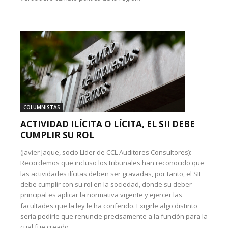
COLUMNISTAS
ACTIVIDAD ILÍCITA O LÍCITA, EL SII DEBE
CUMPLIR SU ROL
(Javier Jaque, socio Líder de CCL Auditores Consultores):
Recordemos que incluso los tribunales han reconocido que
las actividades ilícitas deben ser gravadas, por tanto, el SII
debe cumplir con su rol en la sociedad, donde su deber
principal es aplicar la normativa vigente y ejercer las
facultades que la ley le ha conferido. Exigirle algo distinto
sería pedirle que renuncie precisamente a la función para la
cual fue creado.