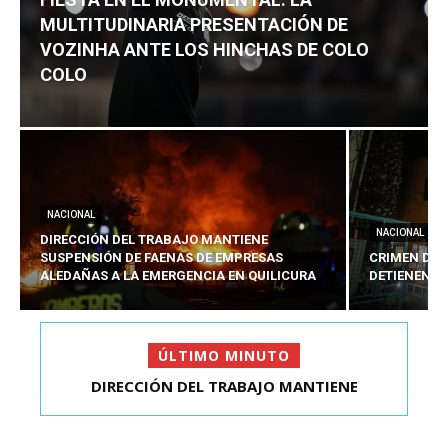
MULTITUDINARIA PRESENTACIÓN DE
VOZINHA ANTE LOS HINCHAS DE COLO
COLO
NACIONAL
NACIONAL
DIRECCIÓN DEL TRABAJO MANTIENE
SUSPENSIÓN DE FAENAS DE EMPRESAS
CRIMEN DE 
ALEDAÑAS A LA EMERGENCIA EN QUILICURA
DETIENEN A
ÚLTIMO MINUTO
CRIMEN DE ESTUDIANTE EN SAN BERNARDO:
DETIENEN AL PRES...