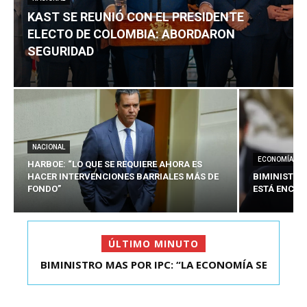
KAST SE REUNIÓ CON EL PRESIDENTE
ELECTO DE COLOMBIA: ABORDARON
SEGURIDAD
NACIONAL
ECONOMÍA
HARBOE: “LO QUE SE REQUIERE AHORA ES
HACER INTERVENCIONES BARRIALES MÁS DE
BIMINISTRO
FONDO”
ESTÁ ENCAU
ÚLTIMO MINUTO
BIMINISTRO MAS POR IPC: “LA ECONOMÍA SE
KAST SE REUNIÓ CON EL PRESIDENTE ELECTO DE
ESTÁ ENC...
COLOMBIA: A...