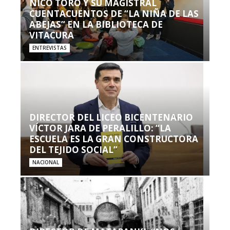
NICO TORO Y SU MAGISTRAL
CUENTACUENTOS DE “LA NIÑA DE LAS
ABEJAS” EN LA BIBLIOTECA DE
VITACURA
ENTREVISTAS
DIRECTOR DEL LICEO BICENTENARIO
VÍCTOR JARA DE PERALILLO: “LA
ESCUELA ES LA GRAN CONSTRUCTORA
DEL TEJIDO SOCIAL”
NACIONAL