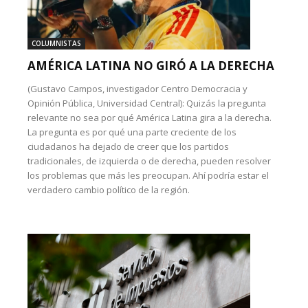
COLUMNISTAS
AMÉRICA LATINA NO GIRÓ A LA DERECHA
(Gustavo Campos, investigador Centro Democracia y
Opinión Pública, Universidad Central): Quizás la pregunta
relevante no sea por qué América Latina gira a la derecha.
La pregunta es por qué una parte creciente de los
ciudadanos ha dejado de creer que los partidos
tradicionales, de izquierda o de derecha, pueden resolver
los problemas que más les preocupan. Ahí podría estar el
verdadero cambio político de la región.