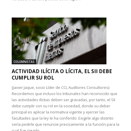
COLUMNISTAS
ACTIVIDAD ILÍCITA O LÍCITA, EL SII DEBE
CUMPLIR SU ROL
(Javier Jaque, socio Líder de CCL Auditores Consultores):
Recordemos que incluso los tribunales han reconocido que
las actividades ilícitas deben ser gravadas, por tanto, el SII
debe cumplir con su rol en la sociedad, donde su deber
principal es aplicar la normativa vigente y ejercer las
facultades que la ley le ha conferido. Exigirle algo distinto
sería pedirle que renuncie precisamente a la función para la
cual fue creado.