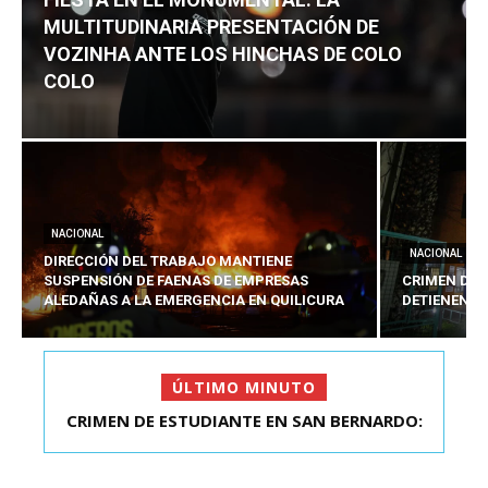
MULTITUDINARIA PRESENTACIÓN DE
VOZINHA ANTE LOS HINCHAS DE COLO
COLO
NACIONAL
NACIONAL
DIRECCIÓN DEL TRABAJO MANTIENE
SUSPENSIÓN DE FAENAS DE EMPRESAS
CRIMEN DE 
ALEDAÑAS A LA EMERGENCIA EN QUILICURA
DETIENEN A
ÚLTIMO MINUTO
FIESTA EN EL MONUMENTAL: LA
MULTITUDINARIA PRESENTACIÓ...