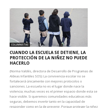
COLUMNISTAS
CUANDO LA ESCUELA SE DETIENE, LA
PROTECCIÓN DE LA NIÑEZ NO PUEDE
HACERLO
(Norma Valdés, directora de Desarrollo de Programas de
Aldeas Infantiles SOS): La convivencia escolar no se
fortalecerá únicamente con mejores protocolos o
sanciones. La escuela no es el lugar donde nace la
violencia; muchas veces es el primer espacio donde esta se
hace visible. Si queremos comunidades educativas más
seguras, debemos invertir tanto en la capacidad de
responder como en la de prevenir. Porque proteger la niñez