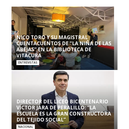
NICO TORO Y SU MAGISTRAL
CUENTACUENTOS DE “LA NIÑA DE LAS
ABEJAS” EN LA BIBLIOTECA DE
VITACURA
ENTREVISTAS
DIRECTOR DEL LICEO BICENTENARIO
VÍCTOR JARA DE PERALILLO: “LA
ESCUELA ES LA GRAN CONSTRUCTORA
DEL TEJIDO SOCIAL”
NACIONAL