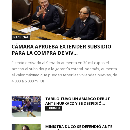
NACIONAL
CÁMARA APRUEBA EXTENDER SUBSIDIO
PARA LA COMPRA DE VIV...
El texto derivado al Senado aumenta en 30 mil cupos el
acceso al subsidio y a la garantía estatal. Además, aumenta
el valor máximo que pueden tener las viviendas nuevas, de
4.000 a 6.000 mil UF.
TABILO TUVO UN AMARGO DEBUT
ANTE HURKACZ Y SE DESPIDIÓ...
TRIUNFO
MINISTRA DUCO SE DEFENDIÓ ANTE