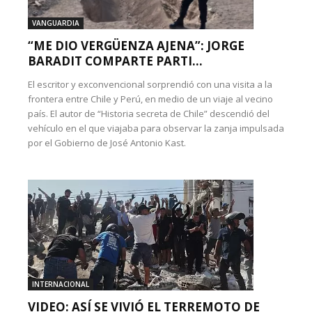
VANGUARDIA
“ME DIO VERGÜENZA AJENA”: JORGE
BARADIT COMPARTE PARTI...
El escritor y exconvencional sorprendió con una visita a la
frontera entre Chile y Perú, en medio de un viaje al vecino
país. El autor de “Historia secreta de Chile” descendió del
vehículo en el que viajaba para observar la zanja impulsada
por el Gobierno de José Antonio Kast.
INTERNACIONAL
VIDEO: ASÍ SE VIVIÓ EL TERREMOTO DE