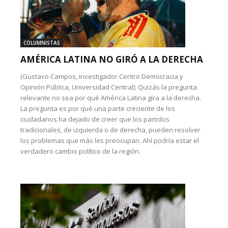
COLUMNISTAS
AMÉRICA LATINA NO GIRÓ A LA DERECHA
(Gustavo Campos, investigador Centro Democracia y
Opinión Pública, Universidad Central): Quizás la pregunta
relevante no sea por qué América Latina gira a la derecha.
La pregunta es por qué una parte creciente de los
ciudadanos ha dejado de creer que los partidos
tradicionales, de izquierda o de derecha, pueden resolver
los problemas que más les preocupan. Ahí podría estar el
verdadero cambio político de la región.