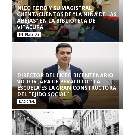
NICO TORO Y SU MAGISTRAL
CUENTACUENTOS DE “LA NIÑA DE LAS
ABEJAS” EN LA BIBLIOTECA DE
VITACURA
ENTREVISTAS
DIRECTOR DEL LICEO BICENTENARIO
VÍCTOR JARA DE PERALILLO: “LA
ESCUELA ES LA GRAN CONSTRUCTORA
DEL TEJIDO SOCIAL”
NACIONAL