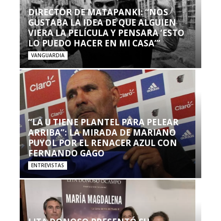
DIRECTOR DE MATAPANKI: “NOS
GUSTABA LA IDEA DE QUE ALGUIEN
VIERA LA PELÍCULA Y PENSARA ‘ESTO
LO PUEDO HACER EN MI CASA’”
VANGUARDIA
“LA U TIENE PLANTEL PARA PELEAR
ARRIBA”: LA MIRADA DE MARIANO
PUYOL POR EL RENACER AZUL CON
FERNANDO GAGO
ENTREVISTAS