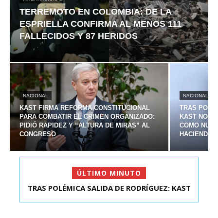
TERREMOTO EN COLOMBIA: DE LA
ESPRIELLA CONFIRMA AL MENOS 111
FALLECIDOS Y 87 HERIDOS
NACIONAL
NACIONAL
KAST FIRMA REFORMA CONSTITUCIONAL
TRAS POLÉM
PARA COMBATIR EL CRIMEN ORGANIZADO:
KAST NOMB
PIDIÓ RAPIDEZ Y “ALTURA DE MIRAS” AL
COMO NUEV
CONGRESO
HACIENDA
ÚLTIMO MINUTO
TRAS POLÉMICA SALIDA DE RODRÍGUEZ: KAST
TERREMOTO EN COLOMBIA: DE LA ESPRIELLA
NOMBRA A SEBAS...
CONFIRMA AL MEN...