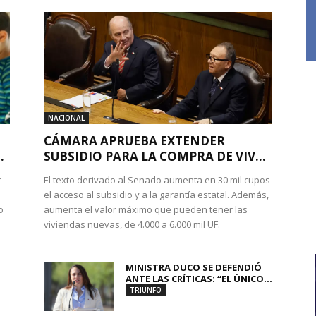
NACIONAL
CÁMARA APRUEBA EXTENDER
.
SUBSIDIO PARA LA COMPRA DE VIV...
r
El texto derivado al Senado aumenta en 30 mil cupos
el acceso al subsidio y a la garantía estatal. Además,
o
aumenta el valor máximo que pueden tener las
viviendas nuevas, de 4.000 a 6.000 mil UF.
MINISTRA DUCO SE DEFENDIÓ
ANTE LAS CRÍTICAS: “EL ÚNICO...
TRIUNFO