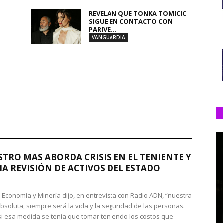
REVELAN QUE TONKA TOMICIC
SIGUE EN CONTACTO CON
PARIVE...
VANGUARDIA
STRO MAS ABORDA CRISIS EN EL TENIENTE Y
A REVISIÓN DE ACTIVOS DEL ESTADO
de Economía y Minería dijo, en entrevista con Radio ADN, “nuestra
absoluta, siempre será la vida y la seguridad de las personas.
si esa medida se tenía que tomar teniendo los costos que