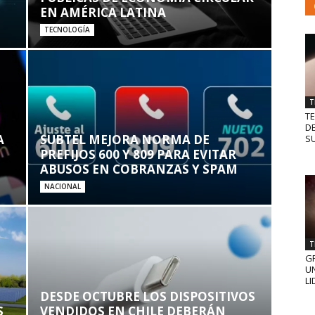
EN AMÉRICA LATINA
TECNOLOGÍA
T
T
D
A
SUBTEL MEJORA NORMA DE
SU
PREFIJOS 600 Y 809 PARA EVITAR
ABUSOS EN COBRANZAS Y SPAM
NACIONAL
T
GR
UN
LI
DESDE OCTUBRE LOS DISPOSITIVOS
S
VENDIDOS EN CHILE DEBERÁN