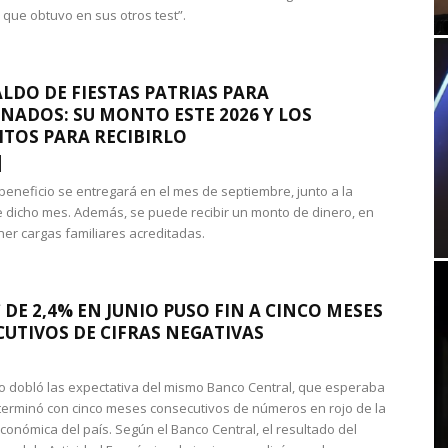
 que obtuvo en sus otros test”.
LDO DE FIESTAS PATRIAS PARA
NADOS: SU MONTO ESTE 2026 Y LOS
ITOS PARA RECIBIRLO
 beneficio se entregará en el mes de septiembre, junto a la
 dicho mes. Además, se puede recibir un monto de dinero, en
ner cargas familiares acreditadas.
 DE 2,4% EN JUNIO PUSO FIN A CINCO MESES
UTIVOS DE CIFRAS NEGATIVAS
do dobló las expectativa del mismo Banco Central, que esperaba
 terminó con cinco meses consecutivos de números en rojo de la
económica del país. Según el Banco Central, el resultado del