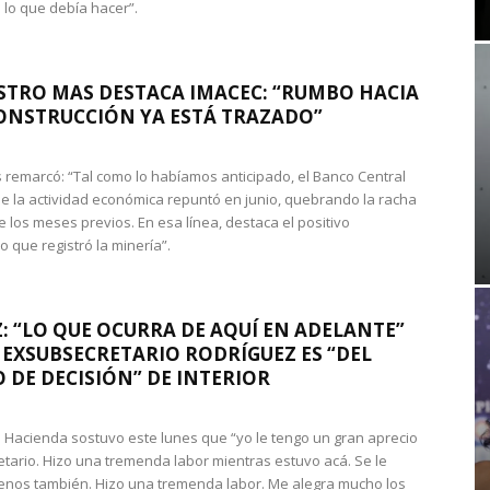
 lo que debía hacer”.
STRO MAS DESTACA IMACEC: “RUMBO HACIA
ONSTRUCCIÓN YA ESTÁ TRAZADO”
 remarcó: “Tal como lo habíamos anticipado, el Banco Central
e la actividad económica repuntó en junio, quebrando la racha
e los meses previos. En esa línea, destaca el positivo
que registró la minería”.
: “LO QUE OCURRA DE AQUÍ EN ADELANTE”
 EXSUBSECRETARIO RODRÍGUEZ ES “DEL
 DE DECISIÓN” DE INTERIOR
 de Hacienda sostuvo este lunes que “yo le tengo un gran aprecio
etario. Hizo una tremenda labor mientras estuvo acá. Se le
nos también. Hizo una tremenda labor. Me alegra mucho los