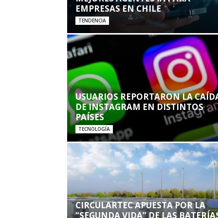
EMPRESAS EN CHILE
TENDENCIA
USUARIOS REPORTARON LA CAÍD
DE INSTAGRAM EN DISTINTOS
PAÍSES
TECNOLOGÍA
CIRCULARTEC APUESTA POR LA
“SEGUNDA VIDA” DE LAS BATERÍA