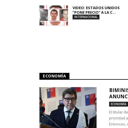
VIDEO: ESTADOS UNIDOS
“PONE PRECIO” A LA C...
INTERNACIONAL
ECONOMÍA
BIMINI
ANUNCI
ECONOMÍA
El titular 
prioridad 
Entonces, 