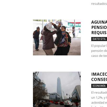
resultados
AGUINA
PENSIO
REQUIS
DATO ÚTIL
El popular
pensión de
caso de te
IMACEC
CONSEC
ECONOMÍA
El resulta
un 1,2%, y
actividad 