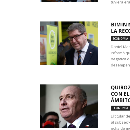
tuviera era
BIMINI
LA REC
ECONOMÍA
Daniel Mas
informó qu
negativa d
desempeño 
QUIROZ
CON EL
ÁMBITO
ECONOMÍA
El titular
al subsecr
echa de me