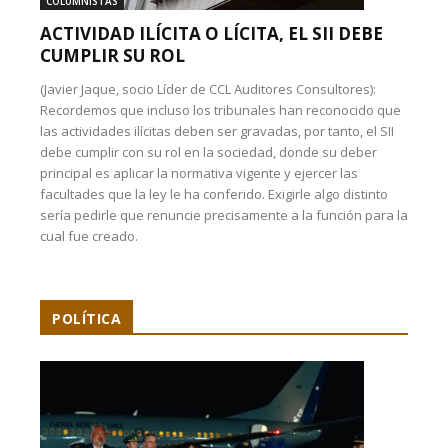
COLUMNISTAS
ACTIVIDAD ILÍCITA O LÍCITA, EL SII DEBE
CUMPLIR SU ROL
(Javier Jaque, socio Líder de CCL Auditores Consultores):
Recordemos que incluso los tribunales han reconocido que
las actividades ilícitas deben ser gravadas, por tanto, el SII
debe cumplir con su rol en la sociedad, donde su deber
principal es aplicar la normativa vigente y ejercer las
facultades que la ley le ha conferido. Exigirle algo distinto
sería pedirle que renuncie precisamente a la función para la
cual fue creado.
POLÍTICA