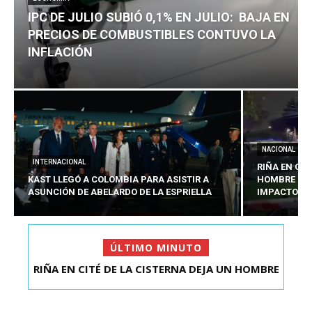
IPC DE JULIO SUBIÓ 0,1% EN JULIO: BAJA EN
PRECIOS DE COMBUSTIBLES CONTUVO LA
INFLACIÓN
NACIONAL
INTERNACIONAL
RIÑA EN CIT
KAST LLEGÓ A COLOMBIA PARA ASISTIR A
HOMBRE CO
ASUNCIÓN DE ABELARDO DE LA ESPRIELLA
IMPACTOS D
ÚLTIMO MINUTO
RIÑA EN CITÉ DE LA CISTERNA DEJA UN HOMBRE
IPC DE JULIO SUBIÓ 0,1% EN JULIO: BAJA EN
COLOMBIANO ...
PRECIOS DE ...