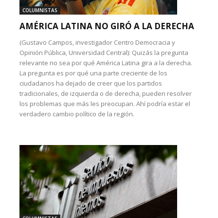
COLUMNISTAS
AMÉRICA LATINA NO GIRÓ A LA DERECHA
(Gustavo Campos, investigador Centro Democracia y
Opinión Pública, Universidad Central): Quizás la pregunta
relevante no sea por qué América Latina gira a la derecha.
La pregunta es por qué una parte creciente de los
ciudadanos ha dejado de creer que los partidos
tradicionales, de izquierda o de derecha, pueden resolver
los problemas que más les preocupan. Ahí podría estar el
verdadero cambio político de la región.