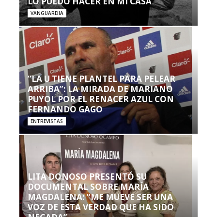
LO PUEDO HACER EN MI CASA’”
VANGUARDIA
“LA U TIENE PLANTEL PARA PELEAR
ARRIBA”: LA MIRADA DE MARIANO
PUYOL POR EL RENACER AZUL CON
FERNANDO GAGO
ENTREVISTAS
LITA DONOSO PRESENTÓ SU
DOCUMENTAL SOBRE MARÍA
MAGDALENA: “ME MUEVE SER UNA
VOZ DE ESTA VERDAD QUE HA SIDO