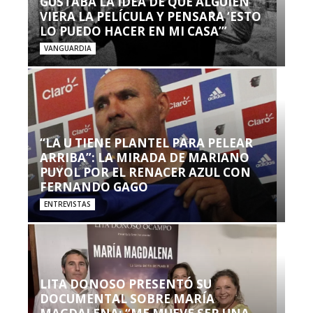
GUSTABA LA IDEA DE QUE ALGUIEN
VIERA LA PELÍCULA Y PENSARA ‘ESTO
LO PUEDO HACER EN MI CASA’”
VANGUARDIA
“LA U TIENE PLANTEL PARA PELEAR
ARRIBA”: LA MIRADA DE MARIANO
PUYOL POR EL RENACER AZUL CON
FERNANDO GAGO
ENTREVISTAS
LITA DONOSO PRESENTÓ SU
DOCUMENTAL SOBRE MARÍA