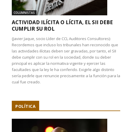
COLUMNISTAS
ACTIVIDAD ILÍCITA O LÍCITA, EL SII DEBE
CUMPLIR SU ROL
(Javier Jaque, socio Líder de CCL Auditores Consultores):
Recordemos que incluso los tribunales han reconocido que
las actividades ilícitas deben ser gravadas, por tanto, el SII
debe cumplir con su rol en la sociedad, donde su deber
principal es aplicar la normativa vigente y ejercer las
facultades que la ley le ha conferido. Exigirle algo distinto
sería pedirle que renuncie precisamente a la función para la
cual fue creado.
POLÍTICA