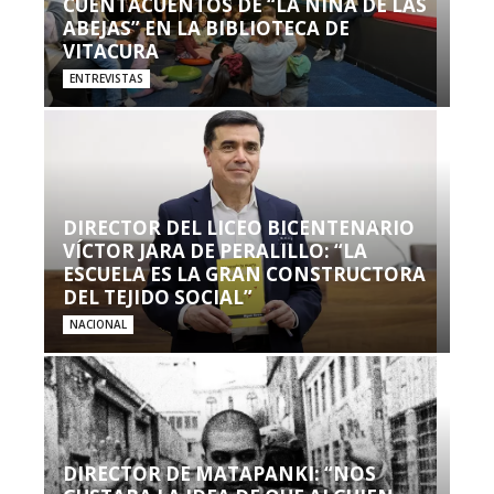
CUENTACUENTOS DE “LA NIÑA DE LAS
ABEJAS” EN LA BIBLIOTECA DE
VITACURA
ENTREVISTAS
DIRECTOR DEL LICEO BICENTENARIO
VÍCTOR JARA DE PERALILLO: “LA
ESCUELA ES LA GRAN CONSTRUCTORA
DEL TEJIDO SOCIAL”
NACIONAL
DIRECTOR DE MATAPANKI: “NOS