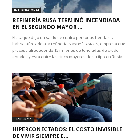
INTERNACIONAL
REFINERÍA RUSA TERMINÓ INCENDIADA
EN EL SEGUNDO MAYOR ...
El ataque dejó un saldo de cuatro personas heridas, y
habría afectado a la refinería Slavneft-YANOS, empresa que
procesa alrededor de 15 millones de toneladas de crudo
anuales y está entre las cinco mayores de su tipo en Rusia.
TENDENCIA
HIPERCONECTADOS: EL COSTO INVISIBLE
DE VIVIR SIEMPRE E...