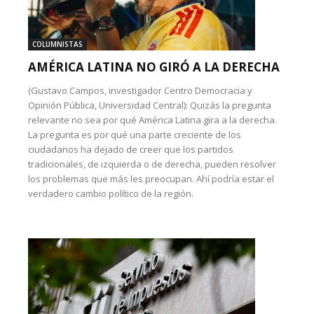
COLUMNISTAS
AMÉRICA LATINA NO GIRÓ A LA DERECHA
(Gustavo Campos, investigador Centro Democracia y
Opinión Pública, Universidad Central): Quizás la pregunta
relevante no sea por qué América Latina gira a la derecha.
La pregunta es por qué una parte creciente de los
ciudadanos ha dejado de creer que los partidos
tradicionales, de izquierda o de derecha, pueden resolver
los problemas que más les preocupan. Ahí podría estar el
verdadero cambio político de la región.