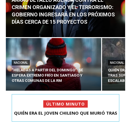
CRIMEN ORGANIZADO Y EL TERRORISMO:
GOBIERNO INGRESARÁ EN LOS PRÓXIMOS
DÍAS CERCA DE 15 PROYECTOS
NACIONAL
NACIONAL
“HELADAS A PARTIR DEL DOMINGO”: SE
QUIÉN ERA 
ESPERA EXTREMO FRÍO EN SANTIAGO Y
TRAS SUFRI
OTRAS COMUNAS DE LA RM
ESCALABA E
ÚLTIMO MINUTO
QUIÉN ERA EL JOVEN CHILENO QUE MURIÓ TRAS
ARRAU DETALLÓ AGENDA CONTRA EL CRIMEN
SUFRIR ACCID...
ORGANIZADO Y EL ...