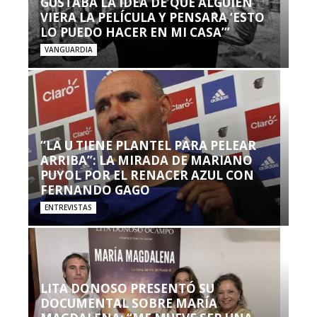
GUSTABA LA IDEA DE QUE ALGUIEN
VIERA LA PELÍCULA Y PENSARA ‘ESTO
LO PUEDO HACER EN MI CASA’”
VANGUARDIA
“LA U TIENE PLANTEL PARA PELEAR
ARRIBA”: LA MIRADA DE MARIANO
PUYOL POR EL RENACER AZUL CON
FERNANDO GAGO
ENTREVISTAS
LITA DONOSO PRESENTÓ SU
DOCUMENTAL SOBRE MARÍA