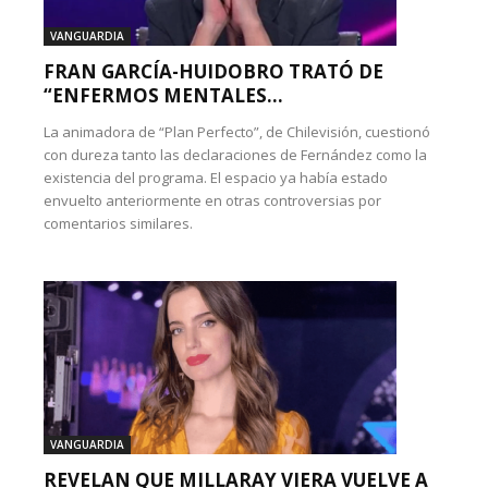
VANGUARDIA
FRAN GARCÍA-HUIDOBRO TRATÓ DE
“ENFERMOS MENTALES...
La animadora de “Plan Perfecto”, de Chilevisión, cuestionó
con dureza tanto las declaraciones de Fernández como la
existencia del programa. El espacio ya había estado
envuelto anteriormente en otras controversias por
comentarios similares.
VANGUARDIA
REVELAN QUE MILLARAY VIERA VUELVE A