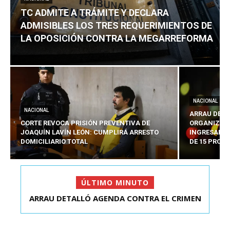
TC ADMITE A TRÁMITE Y DECLARA
ADMISIBLES LOS TRES REQUERIMIENTOS DE
LA OPOSICIÓN CONTRA LA MEGARREFORMA
NACIONAL
NACIONAL
ARRAU DETA
CORTE REVOCA PRISIÓN PREVENTIVA DE
ORGANIZADO
JOAQUÍN LAVÍN LEÓN: CUMPLIRÁ ARRESTO
INGRESARÁ 
DOMICILIARIO TOTAL
DE 15 PROY
ÚLTIMO MINUTO
ARRAU DETALLÓ AGENDA CONTRA EL CRIMEN
TC ADMITE A TRÁMITE Y DECLARA ADMISIBLES
ORGANIZADO Y EL ...
LOS TRES REQU...