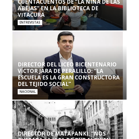
CUENTACUENTOS DE “LA NIÑA DE LAS
ABEJAS” EN LA BIBLIOTECA DE
VITACURA
ENTREVISTAS
DIRECTOR DEL LICEO BICENTENARIO
VÍCTOR JARA DE PERALILLO: “LA
ESCUELA ES LA GRAN CONSTRUCTORA
DEL TEJIDO SOCIAL”
NACIONAL
DIRECTOR DE MATAPANKI: “NOS