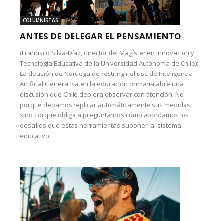
COLUMNISTAS
ANTES DE DELEGAR EL PENSAMIENTO
(Francisco Silva-Díaz, director del Magíster en Innovación y
Tecnología Educativa de la Universidad Autónoma de Chile):
La decisión de Noruega de restringir el uso de Inteligencia
Artificial Generativa en la educación primaria abre una
discusión que Chile debiera observar con atención. No
porque debamos replicar automáticamente sus medidas,
sino porque obliga a preguntarnos cómo abordamos los
desafíos que estas herramientas suponen al sistema
educativo.