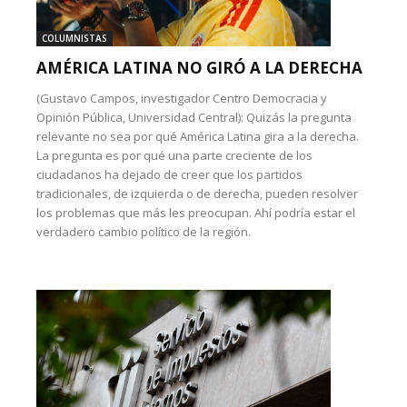
COLUMNISTAS
AMÉRICA LATINA NO GIRÓ A LA DERECHA
(Gustavo Campos, investigador Centro Democracia y
Opinión Pública, Universidad Central): Quizás la pregunta
relevante no sea por qué América Latina gira a la derecha.
La pregunta es por qué una parte creciente de los
ciudadanos ha dejado de creer que los partidos
tradicionales, de izquierda o de derecha, pueden resolver
los problemas que más les preocupan. Ahí podría estar el
verdadero cambio político de la región.