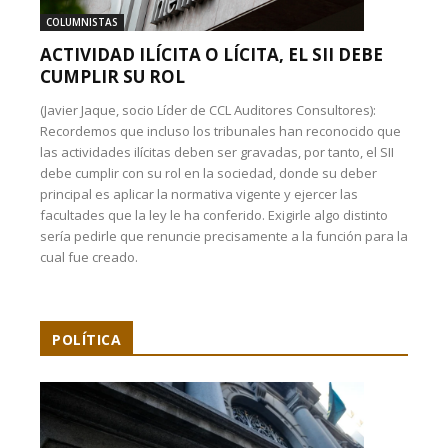
COLUMNISTAS
ACTIVIDAD ILÍCITA O LÍCITA, EL SII DEBE
CUMPLIR SU ROL
(Javier Jaque, socio Líder de CCL Auditores Consultores):
Recordemos que incluso los tribunales han reconocido que
las actividades ilícitas deben ser gravadas, por tanto, el SII
debe cumplir con su rol en la sociedad, donde su deber
principal es aplicar la normativa vigente y ejercer las
facultades que la ley le ha conferido. Exigirle algo distinto
sería pedirle que renuncie precisamente a la función para la
cual fue creado.
POLÍTICA