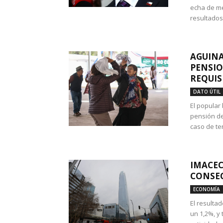
echa de me
resultados
AGUINA
PENSIO
REQUIS
DATO ÚTIL
El popular
pensión de
caso de te
IMACEC
CONSEC
ECONOMÍA
El resulta
un 1,2%, y