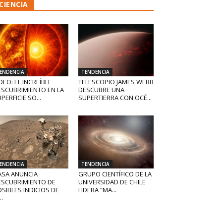
CIENCIA
ENDENCIA
TENDENCIA
DEO: EL INCREÍBLE
TELESCOPIO JAMES WEBB
ESCUBRIMIENTO EN LA
DESCUBRE UNA
PERFICIE SO...
SUPERTIERRA CON OCÉ...
ENDENCIA
TENDENCIA
ASA ANUNCIA
GRUPO CIENTÍFICO DE LA
ESCUBRIMIENTO DE
UNIVERSIDAD DE CHILE
SIBLES INDICIOS DE
LIDERA “MA...
..