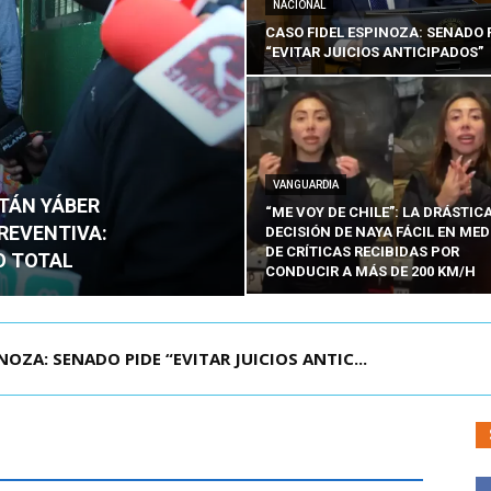
NACIONAL
CASO FIDEL ESPINOZA: SENADO 
“EVITAR JUICIOS ANTICIPADOS”
VANGUARDIA
ITÁN YÁBER
“ME VOY DE CHILE”: LA DRÁSTIC
PREVENTIVA:
DECISIÓN DE NAYA FÁCIL EN MED
DE CRÍTICAS RECIBIDAS POR
O TOTAL
CONDUCIR A MÁS DE 200 KM/H
ÁMITE Y DECLARA ADMISIBLES LOS TRES REQU...