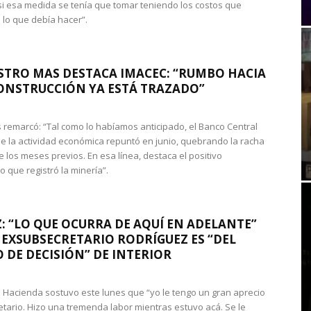
si esa medida se tenía que tomar teniendo los costos que
 lo que debía hacer”.
STRO MAS DESTACA IMACEC: “RUMBO HACIA
ONSTRUCCIÓN YA ESTÁ TRAZADO”
 remarcó: “Tal como lo habíamos anticipado, el Banco Central
e la actividad económica repuntó en junio, quebrando la racha
e los meses previos. En esa línea, destaca el positivo
que registró la minería”.
: “LO QUE OCURRA DE AQUÍ EN ADELANTE”
 EXSUBSECRETARIO RODRÍGUEZ ES “DEL
 DE DECISIÓN” DE INTERIOR
 de Hacienda sostuvo este lunes que “yo le tengo un gran aprecio
etario. Hizo una tremenda labor mientras estuvo acá. Se le