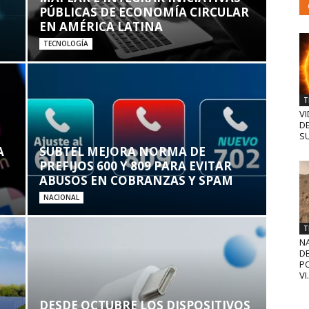
PÚBLICAS DE ECONOMÍA CIRCULAR
EN AMÉRICA LATINA
TECNOLOGÍA
T
VI
D
SU
A
SUBTEL MEJORA NORMA DE
PREFIJOS 600 Y 809 PARA EVITAR
ABUSOS EN COBRANZAS Y SPAM
NACIONAL
T
N
D
PO
VI.
DESDE OCTUBRE LOS DISPOSITIVOS