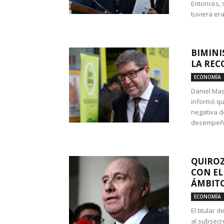
Entonces, 
tuviera era
BIMINI
LA REC
ECONOMÍA
Daniel Mas
informó qu
negativa d
desempeño 
QUIROZ
CON EL
ÁMBITO
ECONOMÍA
El titular
al subsecr