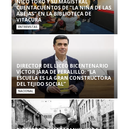
NICO TORO Y SU MAGISTRAL
CUENTACUENTOS DE “LA NIÑA DE LAS
ABEJAS” EN LA BIBLIOTECA DE
VITACURA
ENTREVISTAS
DIRECTOR DEL LICEO BICENTENARIO
VÍCTOR JARA DE PERALILLO: “LA
ESCUELA ES LA GRAN CONSTRUCTORA
DEL TEJIDO SOCIAL”
NACIONAL