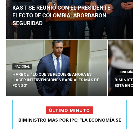
KAST SE REUNIÓ CON EL PRESIDENTE
ELECTO DE COLOMBIA: ABORDARON
SEGURIDAD
NACIONAL
ECONOMÍA
HARBOE: “LO QUE SE REQUIERE AHORA ES
HACER INTERVENCIONES BARRIALES MÁS DE
BIMINISTRO
FONDO”
ESTÁ ENCAU
ÚLTIMO MINUTO
BIMINISTRO MAS POR IPC: “LA ECONOMÍA SE
KAST SE REUNIÓ CON EL PRESIDENTE ELECTO DE
ESTÁ ENC...
COLOMBIA: A...