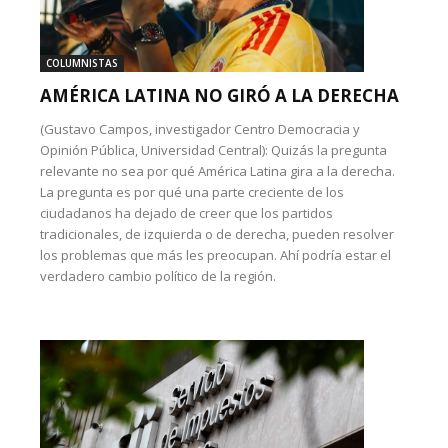
COLUMNISTAS
AMÉRICA LATINA NO GIRÓ A LA DERECHA
(Gustavo Campos, investigador Centro Democracia y
Opinión Pública, Universidad Central): Quizás la pregunta
relevante no sea por qué América Latina gira a la derecha.
La pregunta es por qué una parte creciente de los
ciudadanos ha dejado de creer que los partidos
tradicionales, de izquierda o de derecha, pueden resolver
los problemas que más les preocupan. Ahí podría estar el
verdadero cambio político de la región.