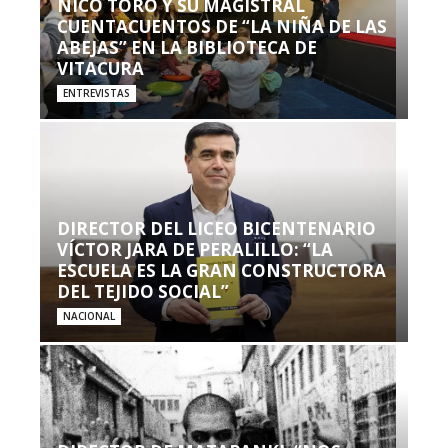
NICO TORO Y SU MAGISTRAL
CUENTACUENTOS DE “LA NIÑA DE LAS
ABEJAS” EN LA BIBLIOTECA DE
VITACURA
ENTREVISTAS
DIRECTOR DEL LICEO BICENTENARIO
VÍCTOR JARA DE PERALILLO: “LA
ESCUELA ES LA GRAN CONSTRUCTORA
DEL TEJIDO SOCIAL”
NACIONAL