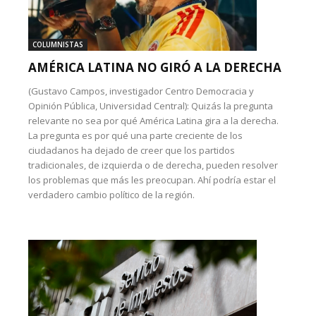
COLUMNISTAS
AMÉRICA LATINA NO GIRÓ A LA DERECHA
(Gustavo Campos, investigador Centro Democracia y
Opinión Pública, Universidad Central): Quizás la pregunta
relevante no sea por qué América Latina gira a la derecha.
La pregunta es por qué una parte creciente de los
ciudadanos ha dejado de creer que los partidos
tradicionales, de izquierda o de derecha, pueden resolver
los problemas que más les preocupan. Ahí podría estar el
verdadero cambio político de la región.