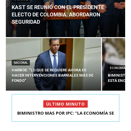
KAST SE REUNIÓ CON EL PRESIDENTE
ELECTO DE COLOMBIA: ABORDARON
SEGURIDAD
NACIONAL
ECONOMÍA
HARBOE: “LO QUE SE REQUIERE AHORA ES
HACER INTERVENCIONES BARRIALES MÁS DE
BIMINISTRO
FONDO”
ESTÁ ENCAU
ÚLTIMO MINUTO
BIMINISTRO MAS POR IPC: “LA ECONOMÍA SE
KAST SE REUNIÓ CON EL PRESIDENTE ELECTO DE
ESTÁ ENC...
COLOMBIA: A...