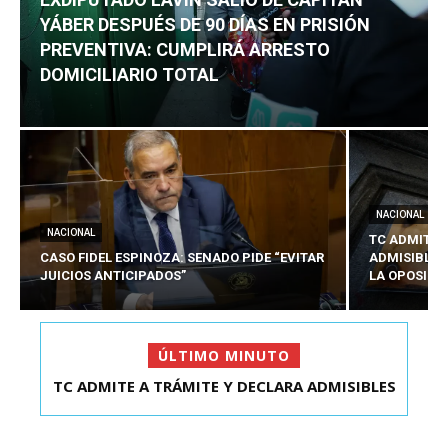
YÁBER DESPUÉS DE 90 DÍAS EN PRISIÓN
PREVENTIVA: CUMPLIRÁ ARRESTO
DOMICILIARIO TOTAL
NACIONAL
NACIONAL
TC ADMITE 
CASO FIDEL ESPINOZA: SENADO PIDE “EVITAR
ADMISIBLES
JUICIOS ANTICIPADOS”
LA OPOSICI
ÚLTIMO MINUTO
TC ADMITE A TRÁMITE Y DECLARA ADMISIBLES
EXDIPUTADO LAVÍN SALIÓ DE CAPITÁN YÁBER
LOS TRES REQU...
DESPUÉS DE 90 ...