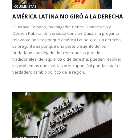
COLUMNISTAS
AMÉRICA LATINA NO GIRÓ A LA DERECHA
(Gustavo Campos, investigador Centro Democracia y
Opinión Pública, Universidad Central): Quizás la pregunta
relevante no sea por qué América Latina gira a la derecha.
La pregunta es por qué una parte creciente de los
ciudadanos ha dejado de creer que los partidos
tradicionales, de izquierda o de derecha, pueden resolver
los problemas que más les preocupan. Ahí podría estar el
verdadero cambio político de la región.