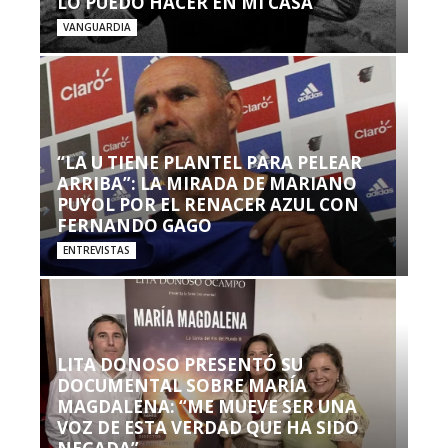
LO PUEDO HACER EN MI CASA’”
VANGUARDIA
“LA U TIENE PLANTEL PARA PELEAR
ARRIBA”: LA MIRADA DE MARIANO
PUYOL POR EL RENACER AZUL CON
FERNANDO GAGO
ENTREVISTAS
LITA DONOSO PRESENTÓ SU
DOCUMENTAL SOBRE MARÍA
MAGDALENA: “ME MUEVE SER UNA
VOZ DE ESTA VERDAD QUE HA SIDO