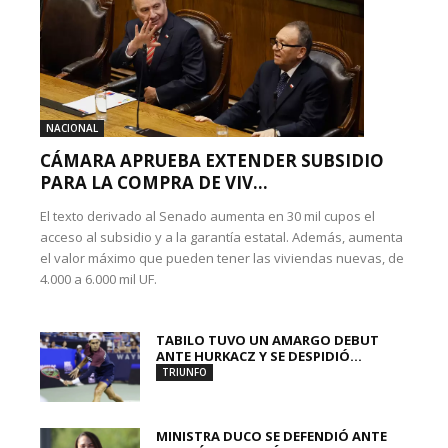
NACIONAL
CÁMARA APRUEBA EXTENDER SUBSIDIO
PARA LA COMPRA DE VIV...
El texto derivado al Senado aumenta en 30 mil cupos el
acceso al subsidio y a la garantía estatal. Además, aumenta
el valor máximo que pueden tener las viviendas nuevas, de
4.000 a 6.000 mil UF.
TABILO TUVO UN AMARGO DEBUT
ANTE HURKACZ Y SE DESPIDIÓ...
TRIUNFO
MINISTRA DUCO SE DEFENDIÓ ANTE