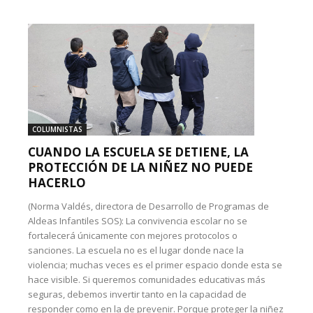
COLUMNISTAS
CUANDO LA ESCUELA SE DETIENE, LA
PROTECCIÓN DE LA NIÑEZ NO PUEDE
HACERLO
(Norma Valdés, directora de Desarrollo de Programas de
Aldeas Infantiles SOS): La convivencia escolar no se
fortalecerá únicamente con mejores protocolos o
sanciones. La escuela no es el lugar donde nace la
violencia; muchas veces es el primer espacio donde esta se
hace visible. Si queremos comunidades educativas más
seguras, debemos invertir tanto en la capacidad de
responder como en la de prevenir. Porque proteger la niñez