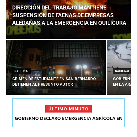
DIRECCIÓN DEL TRABAJO MANTIENE
SUSPENSIÓN DE FAENAS DE EMPRESAS
ALEDAÑAS A LA EMERGENCIA EN QUILICURA
NACIONAL
NACIONAL
CRIMEN DE ESTUDIANTE EN SAN BERNARDO:
GOBIERNO D
DETIENEN AL PRESUNTO AUTOR
EN LA ARAU
ÚLTIMO MINUTO
DIRECCIÓN DEL TRABAJO MANTIENE
SUSPENSIÓN DE FAENAS DE...