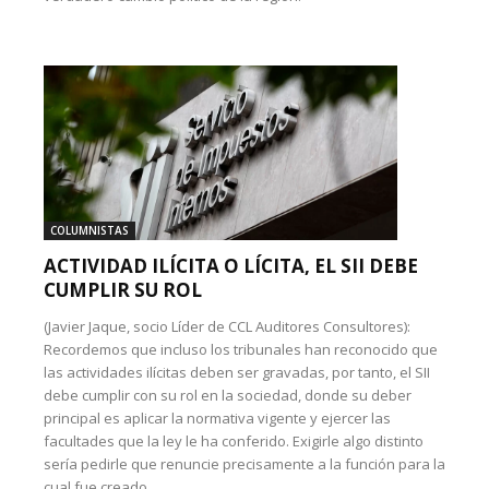
COLUMNISTAS
ACTIVIDAD ILÍCITA O LÍCITA, EL SII DEBE
CUMPLIR SU ROL
(Javier Jaque, socio Líder de CCL Auditores Consultores):
Recordemos que incluso los tribunales han reconocido que
las actividades ilícitas deben ser gravadas, por tanto, el SII
debe cumplir con su rol en la sociedad, donde su deber
principal es aplicar la normativa vigente y ejercer las
facultades que la ley le ha conferido. Exigirle algo distinto
sería pedirle que renuncie precisamente a la función para la
cual fue creado.