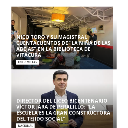
NICO TORO Y SU MAGISTRAL
CUENTACUENTOS DE “LA NIÑA DE LAS
ABEJAS” EN LA BIBLIOTECA DE
VITACURA
ENTREVISTAS
DIRECTOR DEL LICEO BICENTENARIO
VÍCTOR JARA DE PERALILLO: “LA
ESCUELA ES LA GRAN CONSTRUCTORA
DEL TEJIDO SOCIAL”
NACIONAL