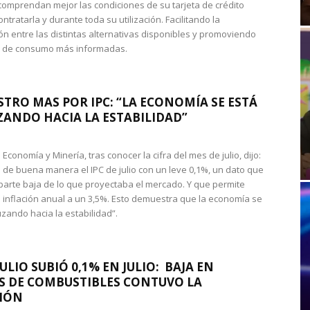
omprendan mejor las condiciones de su tarjeta de crédito
ntratarla y durante toda su utilización. Facilitando la
n entre las distintas alternativas disponibles y promoviendo
s de consumo más informadas.
STRO MAS POR IPC: “LA ECONOMÍA SE ESTÁ
ANDO HACIA LA ESTABILIDAD”
de Economía y Minería, tras conocer la cifra del mes de julio, dijo:
 de buena manera el IPC de julio con un leve 0,1%, un dato que
 parte baja de lo que proyectaba el mercado. Y que permite
 inflación anual a un 3,5%. Esto demuestra que la economía se
zando hacia la estabilidad”.
JULIO SUBIÓ 0,1% EN JULIO: BAJA EN
S DE COMBUSTIBLES CONTUVO LA
IÓN