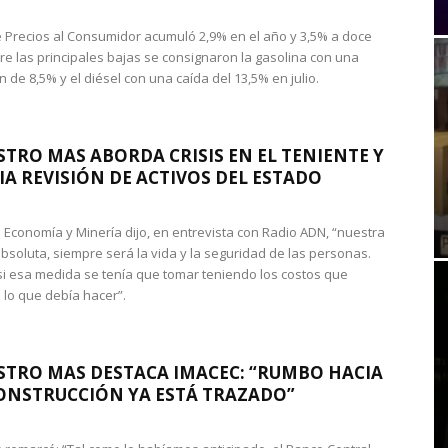
de Precios al Consumidor acumuló 2,9% en el año y 3,5% a doce
re las principales bajas se consignaron la gasolina con una
 de 8,5% y el diésel con una caída del 13,5% en julio.
STRO MAS ABORDA CRISIS EN EL TENIENTE Y
A REVISIÓN DE ACTIVOS DEL ESTADO
de Economía y Minería dijo, en entrevista con Radio ADN, “nuestra
absoluta, siempre será la vida y la seguridad de las personas.
si esa medida se tenía que tomar teniendo los costos que
 lo que debía hacer”.
STRO MAS DESTACA IMACEC: “RUMBO HACIA
ONSTRUCCIÓN YA ESTÁ TRAZADO”