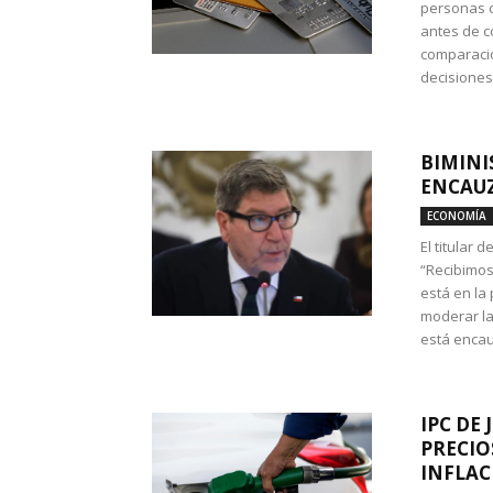
personas c
antes de co
comparació
decisione
BIMINI
ENCAUZ
ECONOMÍA
El titular 
“Recibimos
está en la
moderar la
está encau
IPC DE 
PRECIO
INFLAC