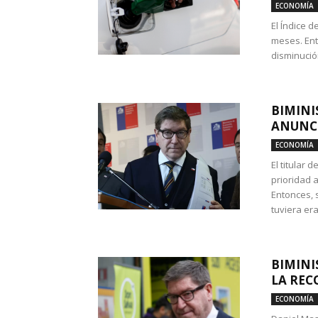
ECONOMÍA
El Índice 
meses. Ent
disminución
BIMINI
ANUNCI
ECONOMÍA
El titular 
prioridad 
Entonces, 
tuviera era
BIMINI
LA REC
ECONOMÍA