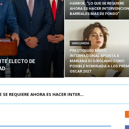
HARBOE: “LO QUE SE REQUIERE
AHORA ES HACER INTERVENCIO
BARRIALES MÁS DE FONDO”
VANGUARDIA
PRESTIGIOSO MEDIO
INTERNACIONAL APUNTA A
NTE ELECTO DE
MARIANA DI GIROLAMO COMO
POSIBLE NOMINADA A LOS PREM
AD
OSCAR 2027
POR IPC: “LA ECONOMÍA SE ESTÁ ENC...