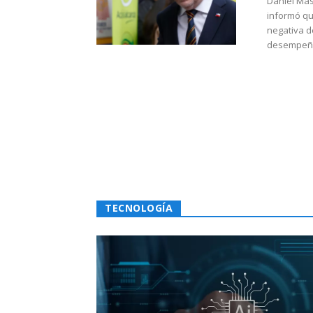
Daniel Mas
informó qu
negativa d
desempeño 
TECNOLOGÍA