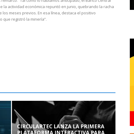
 remarcó: “Tal como lo habíamos anticipado, el Banco Central
e la actividad económica repuntó en junio, quebrando la racha
e los meses previos. En esa línea, destaca el positivo
que registró la minería”.
CIRCULARTEC LANZA LA PRIMERA
PLATAFORMA INTERACTIVA PARA