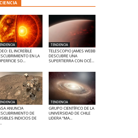
CIENCIA
ENDENCIA
TENDENCIA
DEO: EL INCREÍBLE
TELESCOPIO JAMES WEBB
ESCUBRIMIENTO EN LA
DESCUBRE UNA
PERFICIE SO...
SUPERTIERRA CON OCÉ...
ENDENCIA
TENDENCIA
ASA ANUNCIA
GRUPO CIENTÍFICO DE LA
ESCUBRIMIENTO DE
UNIVERSIDAD DE CHILE
SIBLES INDICIOS DE
LIDERA “MA...
..