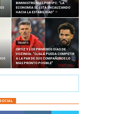
BIMINISTRO MAS POR IPC: “LA
NES
ECONOMÍA SE ESTÁ ENCAUZANDO
HACIA LA ESTABILIDAD”
TRIUNFO
ORTIZ Y LOS PRIMEROS DÍAS DE
VOZINHA: “OJALÁ PUEDA COMPETIR
IOS
A LA PAR DE SUS COMPAÑEROS LO
MÁS PRONTO POSIBLE”
SOCIAL