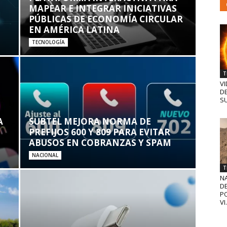
MAPEAR E INTEGRAR INICIATIVAS
PÚBLICAS DE ECONOMÍA CIRCULAR
EN AMÉRICA LATINA
TECNOLOGÍA
T
VI
D
SU
A
SUBTEL MEJORA NORMA DE
PREFIJOS 600 Y 809 PARA EVITAR
ABUSOS EN COBRANZAS Y SPAM
NACIONAL
T
N
D
PO
VI.