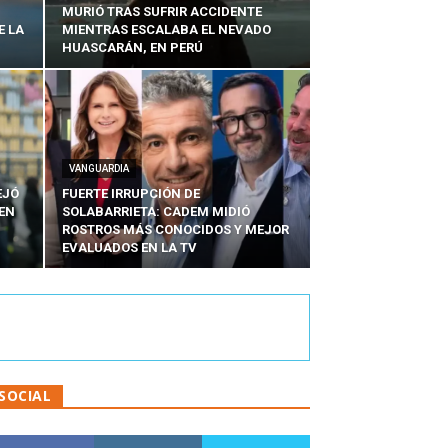
MURIÓ TRAS SUFRIR ACCIDENTE
E LA
MIENTRAS ESCALABA EL NEVADO
HUASCARÁN, EN PERÚ
VANGUARDIA
EJÓ
FUERTE IRRUPCIÓN DE
EN
SOLABARRIETA: CADEM MIDIÓ
N
ROSTROS MÁS CONOCIDOS Y MEJOR
EVALUADOS EN LA TV
SOCIAL