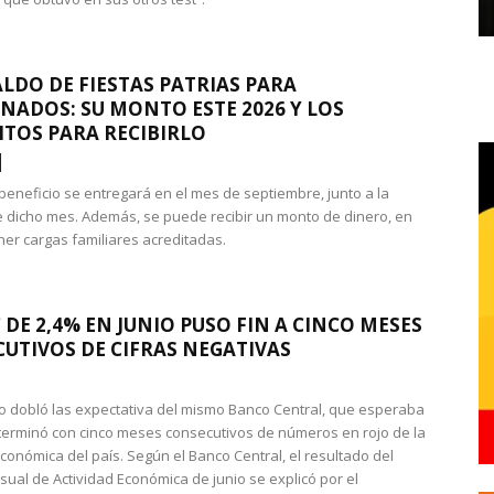
LDO DE FIESTAS PATRIAS PARA
NADOS: SU MONTO ESTE 2026 Y LOS
ITOS PARA RECIBIRLO
 beneficio se entregará en el mes de septiembre, junto a la
 dicho mes. Además, se puede recibir un monto de dinero, en
ner cargas familiares acreditadas.
 DE 2,4% EN JUNIO PUSO FIN A CINCO MESES
UTIVOS DE CIFRAS NEGATIVAS
do dobló las expectativa del mismo Banco Central, que esperaba
 terminó con cinco meses consecutivos de números en rojo de la
económica del país. Según el Banco Central, el resultado del
sual de Actividad Económica de junio se explicó por el