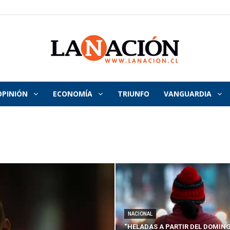
OPINIÓN
ECONOMÍA
TRIUNFO
VANGUARDIA
La
Nación
NACIONAL
“HELADAS A PARTIR DEL DOMING