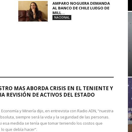
AMPARO NOGUERA DEMANDA
AL BANCO DE CHILE LUEGO DE
MILL...
NACIONAL
STRO MAS ABORDA CRISIS EN EL TENIENTE Y
A REVISIÓN DE ACTIVOS DEL ESTADO
de Economía y Minería dijo, en entrevista con Radio ADN, “nuestra
absoluta, siempre será la vida y la seguridad de las personas.
si esa medida se tenía que tomar teniendo los costos que
 lo que debía hacer”.