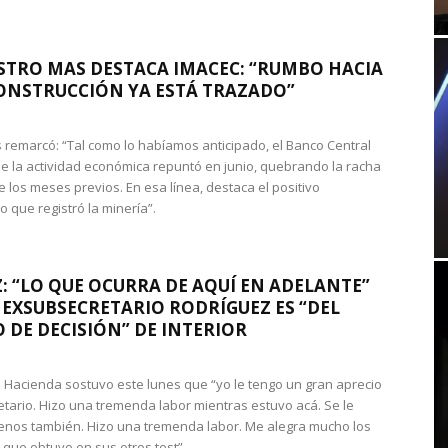
STRO MAS DESTACA IMACEC: “RUMBO HACIA
ONSTRUCCIÓN YA ESTÁ TRAZADO”
 remarcó: “Tal como lo habíamos anticipado, el Banco Central
e la actividad económica repuntó en junio, quebrando la racha
e los meses previos. En esa línea, destaca el positivo
que registró la minería”.
: “LO QUE OCURRA DE AQUÍ EN ADELANTE”
 EXSUBSECRETARIO RODRÍGUEZ ES “DEL
 DE DECISIÓN” DE INTERIOR
 de Hacienda sostuvo este lunes que “yo le tengo un gran aprecio
etario. Hizo una tremenda labor mientras estuvo acá. Se le
nos también. Hizo una tremenda labor. Me alegra mucho los
 que obtuvo en sus otros test”.