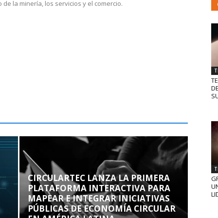
 de la minería, los servicios y el comercio.
T
T
D
SU
T
CIRCULARTEC LANZA LA PRIMERA
GR
UN
PLATAFORMA INTERACTIVA PARA
LI
MAPEAR E INTEGRAR INICIATIVAS
PÚBLICAS DE ECONOMÍA CIRCULAR