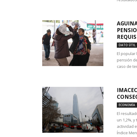
AGUINA
PENSIO
REQUIS
DATO ÚTIL
El popular
pensión de
caso de te
IMACEC
CONSEC
ECONOMÍA
El resulta
un 1,2%, y
actividad 
Índice Men