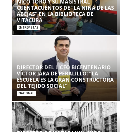
NICO TORO Y SU MAGISTRAL
CUENTACUENTOS DE “LA NIÑA DE LAS
ABEJAS” EN LA BIBLIOTECA DE
VITACURA
ENTREVISTAS
DIRECTOR DEL LICEO BICENTENARIO
VÍCTOR JARA DE PERALILLO: “LA
ESCUELA ES LA GRAN CONSTRUCTORA
DEL TEJIDO SOCIAL”
NACIONAL