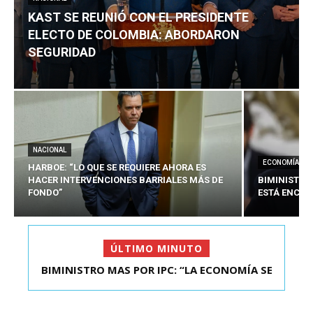
KAST SE REUNIÓ CON EL PRESIDENTE
ELECTO DE COLOMBIA: ABORDARON
SEGURIDAD
NACIONAL
ECONOMÍA
HARBOE: “LO QUE SE REQUIERE AHORA ES
HACER INTERVENCIONES BARRIALES MÁS DE
BIMINISTRO
FONDO”
ESTÁ ENCAU
ÚLTIMO MINUTO
BIMINISTRO MAS POR IPC: “LA ECONOMÍA SE
KAST SE REUNIÓ CON EL PRESIDENTE ELECTO DE
ESTÁ ENC...
COLOMBIA: A...