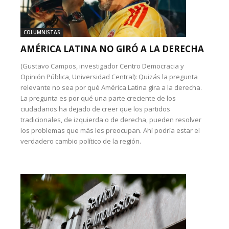
COLUMNISTAS
AMÉRICA LATINA NO GIRÓ A LA DERECHA
(Gustavo Campos, investigador Centro Democracia y
Opinión Pública, Universidad Central): Quizás la pregunta
relevante no sea por qué América Latina gira a la derecha.
La pregunta es por qué una parte creciente de los
ciudadanos ha dejado de creer que los partidos
tradicionales, de izquierda o de derecha, pueden resolver
los problemas que más les preocupan. Ahí podría estar el
verdadero cambio político de la región.