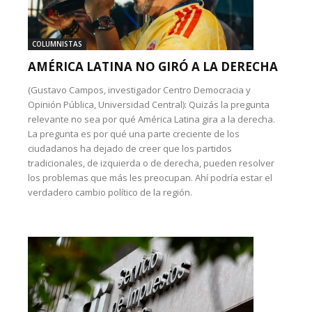
COLUMNISTAS
AMÉRICA LATINA NO GIRÓ A LA DERECHA
(Gustavo Campos, investigador Centro Democracia y
Opinión Pública, Universidad Central): Quizás la pregunta
relevante no sea por qué América Latina gira a la derecha.
La pregunta es por qué una parte creciente de los
ciudadanos ha dejado de creer que los partidos
tradicionales, de izquierda o de derecha, pueden resolver
los problemas que más les preocupan. Ahí podría estar el
verdadero cambio político de la región.