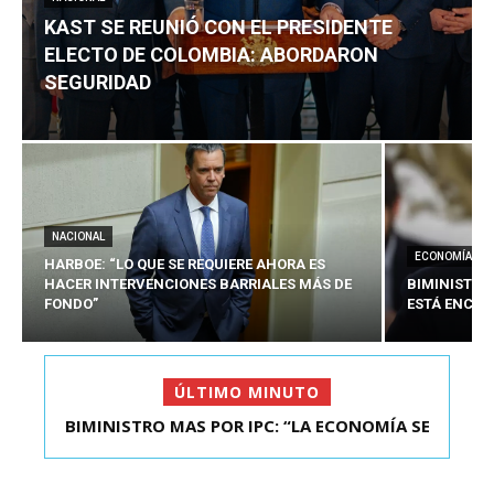
KAST SE REUNIÓ CON EL PRESIDENTE
ELECTO DE COLOMBIA: ABORDARON
SEGURIDAD
NACIONAL
ECONOMÍA
HARBOE: “LO QUE SE REQUIERE AHORA ES
HACER INTERVENCIONES BARRIALES MÁS DE
BIMINISTRO
FONDO”
ESTÁ ENCAU
ÚLTIMO MINUTO
BIMINISTRO MAS POR IPC: “LA ECONOMÍA SE
KAST SE REUNIÓ CON EL PRESIDENTE ELECTO DE
ESTÁ ENC...
COLOMBIA: A...