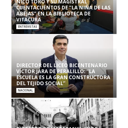
NICO TORO Y SU MAGISTRAL
CUENTACUENTOS DE “LA NIÑA DE LAS
ABEJAS” EN LA BIBLIOTECA DE
VITACURA
ENTREVISTAS
DIRECTOR DEL LICEO BICENTENARIO
VÍCTOR JARA DE PERALILLO: “LA
ESCUELA ES LA GRAN CONSTRUCTORA
DEL TEJIDO SOCIAL”
NACIONAL