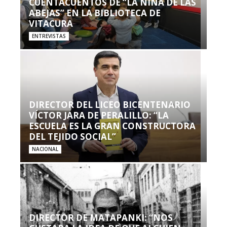
CUENTACUENTOS DE “LA NIÑA DE LAS
ABEJAS” EN LA BIBLIOTECA DE
VITACURA
ENTREVISTAS
DIRECTOR DEL LICEO BICENTENARIO
VÍCTOR JARA DE PERALILLO: “LA
ESCUELA ES LA GRAN CONSTRUCTORA
DEL TEJIDO SOCIAL”
NACIONAL
DIRECTOR DE MATAPANKI: “NOS