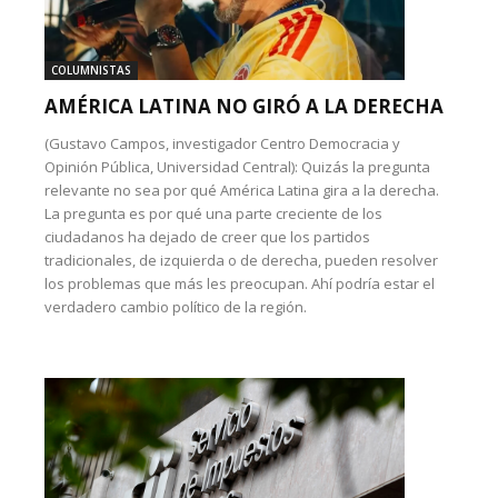
COLUMNISTAS
AMÉRICA LATINA NO GIRÓ A LA DERECHA
(Gustavo Campos, investigador Centro Democracia y
Opinión Pública, Universidad Central): Quizás la pregunta
relevante no sea por qué América Latina gira a la derecha.
La pregunta es por qué una parte creciente de los
ciudadanos ha dejado de creer que los partidos
tradicionales, de izquierda o de derecha, pueden resolver
los problemas que más les preocupan. Ahí podría estar el
verdadero cambio político de la región.