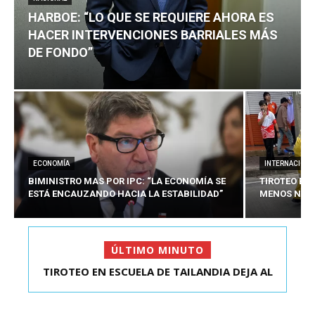
HARBOE: “LO QUE SE REQUIERE AHORA ES
HACER INTERVENCIONES BARRIALES MÁS
DE FONDO”
ECONOMÍA
INTERNACIONA
BIMINISTRO MAS POR IPC: “LA ECONOMÍA SE
TIROTEO EN 
ESTÁ ENCAUZANDO HACIA LA ESTABILIDAD”
MENOS NUEV
ÚLTIMO MINUTO
TIROTEO EN ESCUELA DE TAILANDIA DEJA AL
HARBOE: “LO QUE SE REQUIERE AHORA ES HACER
MENOS NUEVE MU...
INTER...