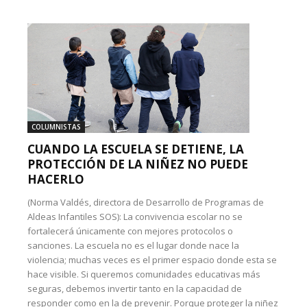
COLUMNISTAS
CUANDO LA ESCUELA SE DETIENE, LA
PROTECCIÓN DE LA NIÑEZ NO PUEDE
HACERLO
(Norma Valdés, directora de Desarrollo de Programas de
Aldeas Infantiles SOS): La convivencia escolar no se
fortalecerá únicamente con mejores protocolos o
sanciones. La escuela no es el lugar donde nace la
violencia; muchas veces es el primer espacio donde esta se
hace visible. Si queremos comunidades educativas más
seguras, debemos invertir tanto en la capacidad de
responder como en la de prevenir. Porque proteger la niñez