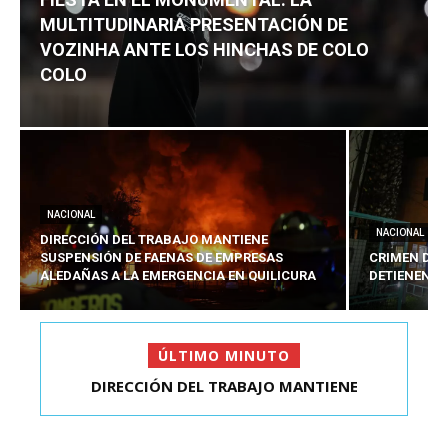
MULTITUDINARIA PRESENTACIÓN DE
VOZINHA ANTE LOS HINCHAS DE COLO
COLO
NACIONAL
NACIONAL
DIRECCIÓN DEL TRABAJO MANTIENE
SUSPENSIÓN DE FAENAS DE EMPRESAS
CRIMEN DE 
ALEDAÑAS A LA EMERGENCIA EN QUILICURA
DETIENEN A
ÚLTIMO MINUTO
CRIMEN DE ESTUDIANTE EN SAN BERNARDO:
DETIENEN AL PRES...