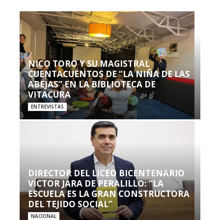
NICO TORO Y SU MAGISTRAL
CUENTACUENTOS DE “LA NIÑA DE LAS
ABEJAS” EN LA BIBLIOTECA DE
VITACURA
ENTREVISTAS
DIRECTOR DEL LICEO BICENTENARIO
VÍCTOR JARA DE PERALILLO: “LA
ESCUELA ES LA GRAN CONSTRUCTORA
DEL TEJIDO SOCIAL”
NACIONAL