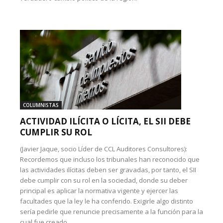
COLUMNISTAS
ACTIVIDAD ILÍCITA O LÍCITA, EL SII DEBE
CUMPLIR SU ROL
(Javier Jaque, socio Líder de CCL Auditores Consultores):
Recordemos que incluso los tribunales han reconocido que
las actividades ilícitas deben ser gravadas, por tanto, el SII
debe cumplir con su rol en la sociedad, donde su deber
principal es aplicar la normativa vigente y ejercer las
facultades que la ley le ha conferido. Exigirle algo distinto
sería pedirle que renuncie precisamente a la función para la
cual fue creado.