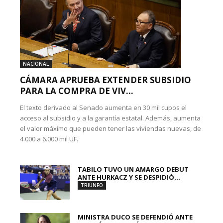
NACIONAL
CÁMARA APRUEBA EXTENDER SUBSIDIO
PARA LA COMPRA DE VIV...
El texto derivado al Senado aumenta en 30 mil cupos el
acceso al subsidio y a la garantía estatal. Además, aumenta
el valor máximo que pueden tener las viviendas nuevas, de
4.000 a 6.000 mil UF.
TABILO TUVO UN AMARGO DEBUT
ANTE HURKACZ Y SE DESPIDIÓ...
TRIUNFO
MINISTRA DUCO SE DEFENDIÓ ANTE