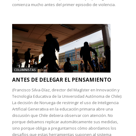
comienza mucho antes del primer episodio de violencia.
COLUMNISTAS
ANTES DE DELEGAR EL PENSAMIENTO
(Francisco Silva-Díaz, director del Magíster en Innovación y
Tecnología Educativa de la Universidad Autónoma de Chile):
La decisión de Noruega de restringir el uso de Inteligencia
Artificial Generativa en la educación primaria abre una
discusión que Chile debiera observar con atención. No
porque debamos replicar automáticamente sus medidas,
sino porque obliga a preguntarnos cómo abordamos los
desafíos que estas herramientas suponen al sistema