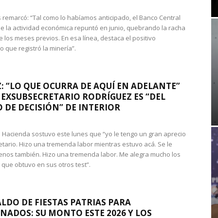
 remarcó: “Tal como lo habíamos anticipado, el Banco Central
e la actividad económica repuntó en junio, quebrando la racha
e los meses previos. En esa línea, destaca el positivo
que registró la minería”.
: “LO QUE OCURRA DE AQUÍ EN ADELANTE”
 EXSUBSECRETARIO RODRÍGUEZ ES “DEL
 DE DECISIÓN” DE INTERIOR
 de Hacienda sostuvo este lunes que “yo le tengo un gran aprecio
etario. Hizo una tremenda labor mientras estuvo acá. Se le
nos también. Hizo una tremenda labor. Me alegra mucho los
 que obtuvo en sus otros test”.
LDO DE FIESTAS PATRIAS PARA
NADOS: SU MONTO ESTE 2026 Y LOS