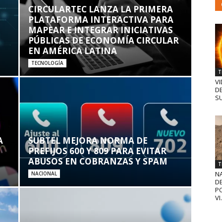
CIRCULARTEC LANZA LA PRIMERA
PLATAFORMA INTERACTIVA PARA
MAPEAR E INTEGRAR INICIATIVAS
PÚBLICAS DE ECONOMÍA CIRCULAR
EN AMÉRICA LATINA
TECNOLOGÍA
T
VI
D
SU
A
SUBTEL MEJORA NORMA DE
PREFIJOS 600 Y 809 PARA EVITAR
ABUSOS EN COBRANZAS Y SPAM
T
N
NACIONAL
D
PO
VI.