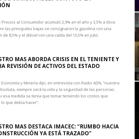
IÓN
de Precios al Consumidor acumuló 2,9% en el año y 3,5% a doce
re las principales bajas se consignaron la gasolina con una
 de 8,5% y el diésel con una caída del 13,5% en julio.
STRO MAS ABORDA CRISIS EN EL TENIENTE Y
A REVISIÓN DE ACTIVOS DEL ESTADO
de Economía y Minería dijo, en entrevista con Radio ADN, “nuestra
absoluta, siempre será la vida y la seguridad de las personas.
si esa medida se tenía que tomar teniendo los costos que
 lo que debía hacer”.
STRO MAS DESTACA IMACEC: “RUMBO HACIA
ONSTRUCCIÓN YA ESTÁ TRAZADO”