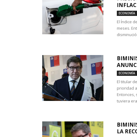
INFLAC
ECONOMÍA
El Índice 
meses. Ent
disminución
BIMINI
ANUNCI
ECONOMÍA
El titular 
prioridad 
Entonces, 
tuviera era
BIMINI
LA REC