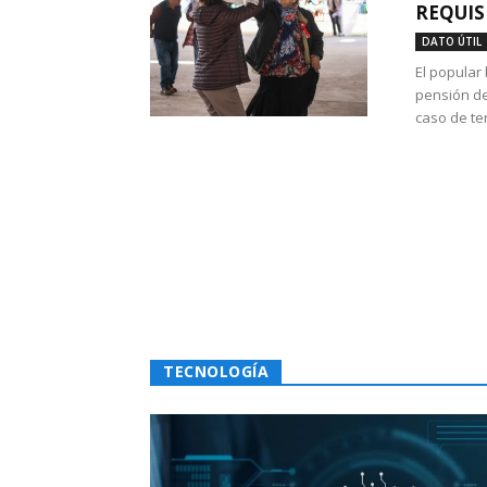
REQUIS
DATO ÚTIL
El popular
pensión de
caso de te
TECNOLOGÍA