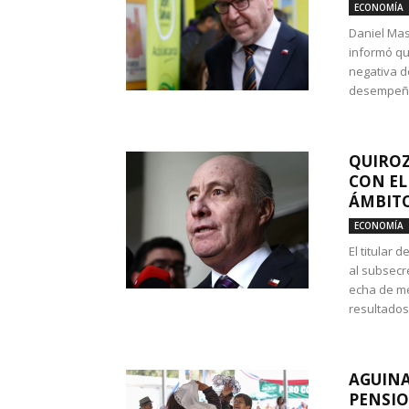
ECONOMÍA
Daniel Mas
informó qu
negativa d
desempeño 
QUIROZ
CON EL
ÁMBITO
ECONOMÍA
El titular
al subsecr
echa de me
resultados
AGUINA
PENSIO