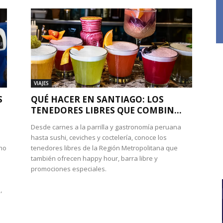
VIAJES
S
QUÉ HACER EN SANTIAGO: LOS
TENEDORES LIBRES QUE COMBIN...
Desde carnes a la parrilla y gastronomía peruana
hasta sushi, ceviches y coctelería, conoce los
cho
tenedores libres de la Región Metropolitana que
también ofrecen happy hour, barra libre y
promociones especiales.
,
e