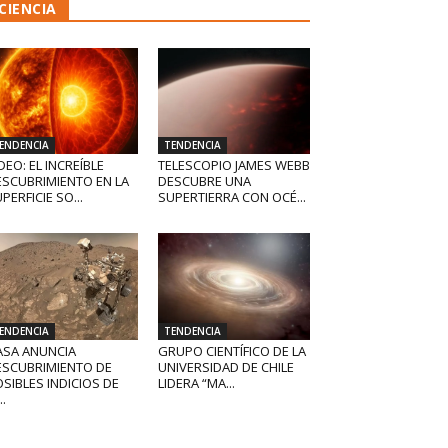
CIENCIA
ENDENCIA
TENDENCIA
DEO: EL INCREÍBLE
TELESCOPIO JAMES WEBB
ESCUBRIMIENTO EN LA
DESCUBRE UNA
PERFICIE SO...
SUPERTIERRA CON OCÉ...
ENDENCIA
TENDENCIA
ASA ANUNCIA
GRUPO CIENTÍFICO DE LA
ESCUBRIMIENTO DE
UNIVERSIDAD DE CHILE
SIBLES INDICIOS DE
LIDERA “MA...
..