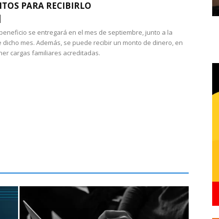
ITOS PARA RECIBIRLO
 beneficio se entregará en el mes de septiembre, junto a la
 dicho mes. Además, se puede recibir un monto de dinero, en
ner cargas familiares acreditadas.