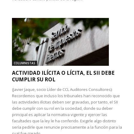
COLUMNISTAS
ACTIVIDAD ILÍCITA O LÍCITA, EL SII DEBE
CUMPLIR SU ROL
(Javier Jaque, socio Líder de CCL Auditores Consultores):
Recordemos que incluso los tribunales han reconocido que
las actividades ilícitas deben ser gravadas, por tanto, el SII
debe cumplir con su rol en la sociedad, donde su deber
principal es aplicar la normativa vigente y ejercer las
facultades que la ley le ha conferido. Exigirle algo distinto
sería pedirle que renuncie precisamente a la función para la
cual fue creado.