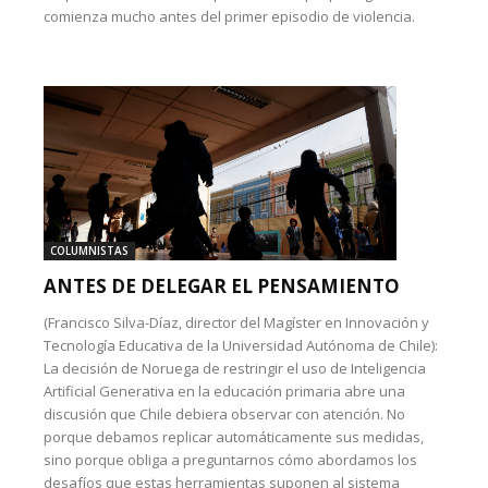
comienza mucho antes del primer episodio de violencia.
COLUMNISTAS
ANTES DE DELEGAR EL PENSAMIENTO
(Francisco Silva-Díaz, director del Magíster en Innovación y
Tecnología Educativa de la Universidad Autónoma de Chile):
La decisión de Noruega de restringir el uso de Inteligencia
Artificial Generativa en la educación primaria abre una
discusión que Chile debiera observar con atención. No
porque debamos replicar automáticamente sus medidas,
sino porque obliga a preguntarnos cómo abordamos los
desafíos que estas herramientas suponen al sistema