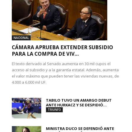
NACIONAL
CÁMARA APRUEBA EXTENDER SUBSIDIO
PARA LA COMPRA DE VIV...
El texto derivado al Senado aumenta en 30 mil cupos el
acceso al subsidio y a la garantía estatal. Además, aumenta
el valor máximo que pueden tener las viviendas nuevas, de
4.000 a 6.000 mil UF.
TABILO TUVO UN AMARGO DEBUT
ANTE HURKACZ Y SE DESPIDIÓ...
TRIUNFO
MINISTRA DUCO SE DEFENDIÓ ANTE