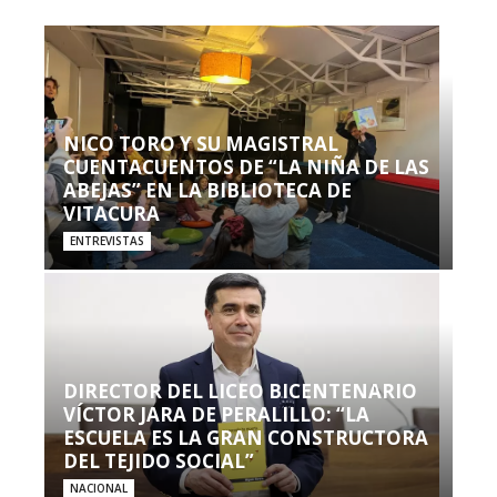
NICO TORO Y SU MAGISTRAL
CUENTACUENTOS DE “LA NIÑA DE LAS
ABEJAS” EN LA BIBLIOTECA DE
VITACURA
ENTREVISTAS
DIRECTOR DEL LICEO BICENTENARIO
VÍCTOR JARA DE PERALILLO: “LA
ESCUELA ES LA GRAN CONSTRUCTORA
DEL TEJIDO SOCIAL”
NACIONAL