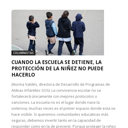
COLUMNISTAS
CUANDO LA ESCUELA SE DETIENE, LA
PROTECCIÓN DE LA NIÑEZ NO PUEDE
HACERLO
(Norma Valdés, directora de Desarrollo de Programas de
Aldeas Infantiles SOS): La convivencia escolar no se
fortalecerá únicamente con mejores protocolos o
sanciones. La escuela no es el lugar donde nace la
violencia; muchas veces es el primer espacio donde esta se
hace visible. Si queremos comunidades educativas más
seguras, debemos invertir tanto en la capacidad de
responder como en la de prevenir. Porque proteger la niñez