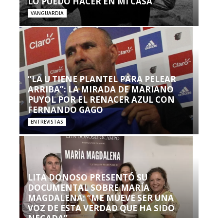
LO PUEDO HACER EN MI CASA’”
VANGUARDIA
“LA U TIENE PLANTEL PARA PELEAR
ARRIBA”: LA MIRADA DE MARIANO
PUYOL POR EL RENACER AZUL CON
FERNANDO GAGO
ENTREVISTAS
LITA DONOSO PRESENTÓ SU
DOCUMENTAL SOBRE MARÍA
MAGDALENA: “ME MUEVE SER UNA
VOZ DE ESTA VERDAD QUE HA SIDO