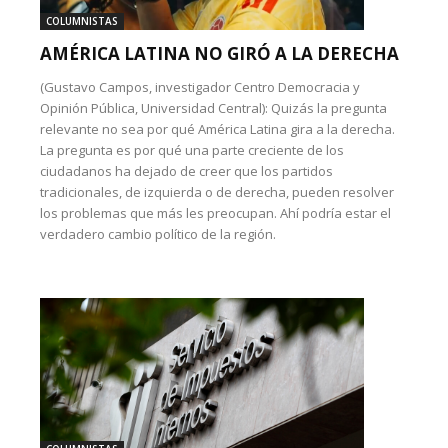
COLUMNISTAS
AMÉRICA LATINA NO GIRÓ A LA DERECHA
(Gustavo Campos, investigador Centro Democracia y
Opinión Pública, Universidad Central): Quizás la pregunta
relevante no sea por qué América Latina gira a la derecha.
La pregunta es por qué una parte creciente de los
ciudadanos ha dejado de creer que los partidos
tradicionales, de izquierda o de derecha, pueden resolver
los problemas que más les preocupan. Ahí podría estar el
verdadero cambio político de la región.