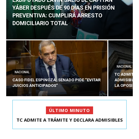
YÁBER DESPUÉS DE 90 DÍAS EN PRISIÓN
PREVENTIVA: CUMPLIRÁ ARRESTO
DOMICILIARIO TOTAL
NACIONAL
NACIONAL
TC ADMITE 
CASO FIDEL ESPINOZA: SENADO PIDE “EVITAR
ADMISIBLES
JUICIOS ANTICIPADOS”
LA OPOSICI
ÚLTIMO MINUTO
TC ADMITE A TRÁMITE Y DECLARA ADMISIBLES
EXDIPUTADO LAVÍN SALIÓ DE CAPITÁN YÁBER
LOS TRES REQU...
DESPUÉS DE 90 ...