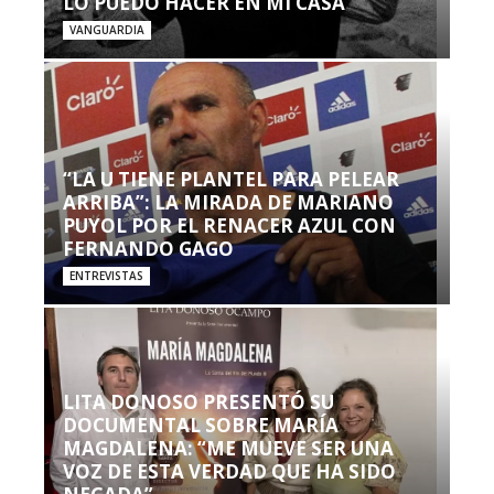
LO PUEDO HACER EN MI CASA’”
VANGUARDIA
“LA U TIENE PLANTEL PARA PELEAR
ARRIBA”: LA MIRADA DE MARIANO
PUYOL POR EL RENACER AZUL CON
FERNANDO GAGO
ENTREVISTAS
LITA DONOSO PRESENTÓ SU
DOCUMENTAL SOBRE MARÍA
MAGDALENA: “ME MUEVE SER UNA
VOZ DE ESTA VERDAD QUE HA SIDO