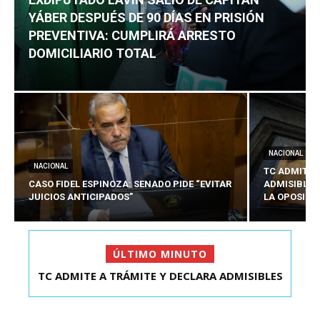
YÁBER DESPUÉS DE 90 DÍAS EN PRISIÓN
PREVENTIVA: CUMPLIRÁ ARRESTO
DOMICILIARIO TOTAL
NACIONAL
NACIONAL
TC ADMITE 
CASO FIDEL ESPINOZA: SENADO PIDE “EVITAR
ADMISIBLES
JUICIOS ANTICIPADOS”
LA OPOSICI
ÚLTIMO MINUTO
TC ADMITE A TRÁMITE Y DECLARA ADMISIBLES
EXDIPUTADO LAVÍN SALIÓ DE CAPITÁN YÁBER
LOS TRES REQU...
DESPUÉS DE 90 ...