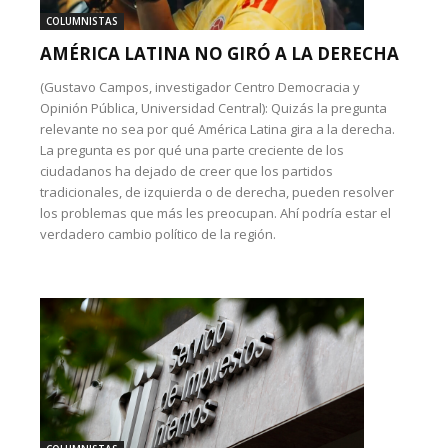
COLUMNISTAS
AMÉRICA LATINA NO GIRÓ A LA DERECHA
(Gustavo Campos, investigador Centro Democracia y
Opinión Pública, Universidad Central): Quizás la pregunta
relevante no sea por qué América Latina gira a la derecha.
La pregunta es por qué una parte creciente de los
ciudadanos ha dejado de creer que los partidos
tradicionales, de izquierda o de derecha, pueden resolver
los problemas que más les preocupan. Ahí podría estar el
verdadero cambio político de la región.