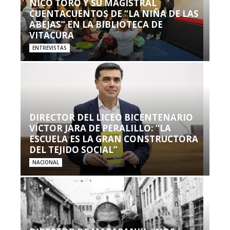
NICO TORO Y SU MAGISTRAL
CUENTACUENTOS DE “LA NIÑA DE LAS
ABEJAS” EN LA BIBLIOTECA DE
VITACURA
ENTREVISTAS
DIRECTOR DEL LICEO BICENTENARIO
VÍCTOR JARA DE PERALILLO: “LA
ESCUELA ES LA GRAN CONSTRUCTORA
DEL TEJIDO SOCIAL”
NACIONAL