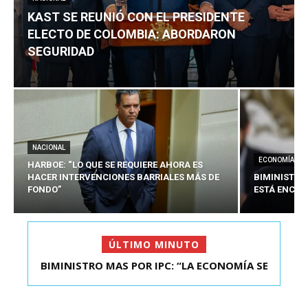
KAST SE REUNIÓ CON EL PRESIDENTE
ELECTO DE COLOMBIA: ABORDARON
SEGURIDAD
NACIONAL
ECONOMÍA
HARBOE: “LO QUE SE REQUIERE AHORA ES
HACER INTERVENCIONES BARRIALES MÁS DE
BIMINISTRO
FONDO”
ESTÁ ENCAU
ÚLTIMO MINUTO
BIMINISTRO MAS POR IPC: “LA ECONOMÍA SE
KAST SE REUNIÓ CON EL PRESIDENTE ELECTO DE
ESTÁ ENC...
COLOMBIA: A...