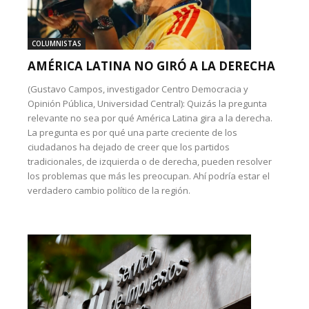
COLUMNISTAS
AMÉRICA LATINA NO GIRÓ A LA DERECHA
(Gustavo Campos, investigador Centro Democracia y
Opinión Pública, Universidad Central): Quizás la pregunta
relevante no sea por qué América Latina gira a la derecha.
La pregunta es por qué una parte creciente de los
ciudadanos ha dejado de creer que los partidos
tradicionales, de izquierda o de derecha, pueden resolver
los problemas que más les preocupan. Ahí podría estar el
verdadero cambio político de la región.