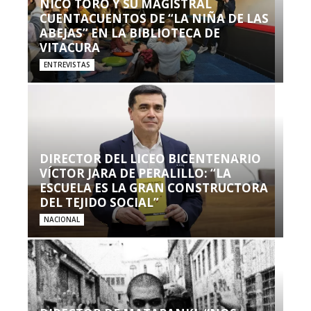
NICO TORO Y SU MAGISTRAL
CUENTACUENTOS DE “LA NIÑA DE LAS
ABEJAS” EN LA BIBLIOTECA DE
VITACURA
ENTREVISTAS
DIRECTOR DEL LICEO BICENTENARIO
VÍCTOR JARA DE PERALILLO: “LA
ESCUELA ES LA GRAN CONSTRUCTORA
DEL TEJIDO SOCIAL”
NACIONAL