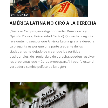
COLUMNISTAS
AMÉRICA LATINA NO GIRÓ A LA DERECHA
(Gustavo Campos, investigador Centro Democracia y
Opinión Pública, Universidad Central): Quizás la pregunta
relevante no sea por qué América Latina gira a la derecha.
La pregunta es por qué una parte creciente de los
ciudadanos ha dejado de creer que los partidos
tradicionales, de izquierda o de derecha, pueden resolver
los problemas que más les preocupan. Ahí podría estar el
verdadero cambio político de la región.