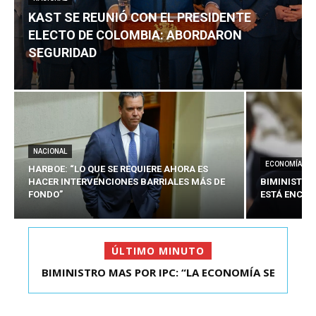
KAST SE REUNIÓ CON EL PRESIDENTE
ELECTO DE COLOMBIA: ABORDARON
SEGURIDAD
NACIONAL
ECONOMÍA
HARBOE: “LO QUE SE REQUIERE AHORA ES
HACER INTERVENCIONES BARRIALES MÁS DE
BIMINISTRO
FONDO”
ESTÁ ENCAU
ÚLTIMO MINUTO
BIMINISTRO MAS POR IPC: “LA ECONOMÍA SE
KAST SE REUNIÓ CON EL PRESIDENTE ELECTO DE
ESTÁ ENC...
COLOMBIA: A...