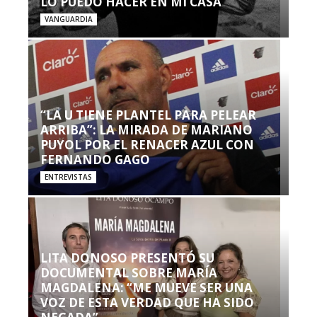
LO PUEDO HACER EN MI CASA’”
VANGUARDIA
“LA U TIENE PLANTEL PARA PELEAR
ARRIBA”: LA MIRADA DE MARIANO
PUYOL POR EL RENACER AZUL CON
FERNANDO GAGO
ENTREVISTAS
LITA DONOSO PRESENTÓ SU
DOCUMENTAL SOBRE MARÍA
MAGDALENA: “ME MUEVE SER UNA
VOZ DE ESTA VERDAD QUE HA SIDO