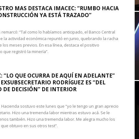
STRO MAS DESTACA IMACEC: “RUMBO HACIA
ONSTRUCCIÓN YA ESTÁ TRAZADO”
 remarcó: “Tal como lo habíamos anticipado, el Banco Central
e la actividad económica repuntó en junio, quebrando la racha
e los meses previos. En esa línea, destaca el positivo
que registró la minería”.
: “LO QUE OCURRA DE AQUÍ EN ADELANTE”
 EXSUBSECRETARIO RODRÍGUEZ ES “DEL
 DE DECISIÓN” DE INTERIOR
 de Hacienda sostuvo este lunes que “yo le tengo un gran aprecio
etario. Hizo una tremenda labor mientras estuvo acá. Se le
nos también. Hizo una tremenda labor. Me alegra mucho los
 que obtuvo en sus otros test”.