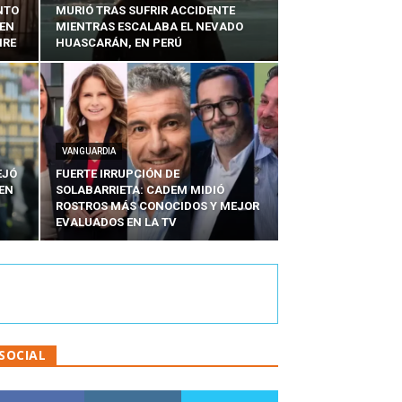
NTO
MURIÓ TRAS SUFRIR ACCIDENTE
 EN
MIENTRAS ESCALABA EL NEVADO
IRE
HUASCARÁN, EN PERÚ
VANGUARDIA
EJÓ
FUERTE IRRUPCIÓN DE
EN
SOLABARRIETA: CADEM MIDIÓ
N
ROSTROS MÁS CONOCIDOS Y MEJOR
EVALUADOS EN LA TV
SOCIAL