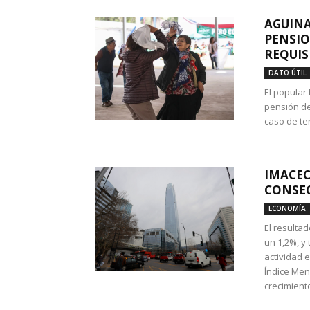
AGUINA
PENSIO
REQUIS
DATO ÚTIL
El popular
pensión de
caso de te
IMACEC
CONSEC
ECONOMÍA
El resulta
un 1,2%, y
actividad 
Índice Men
crecimiento