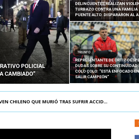
DELINCUENTES REALIZAN VIOLE
TURBAZO CONTRA UNA FAMILIA
PUENTE ALTO: DISPARARON AL A
TRIUNFO
REPRESENTANTE DE ORTIZ DESP
RATIVO POLICIAL
DUDAS SOBRE SU CONTINUIDAD 
COLO COLO: “ESTÁ ENFOCADO E
HA CAMBIADO”
SALIR CAMPEÓN”
N CHILENO QUE MURIÓ TRAS SUFRIR ACCID...
T ENCABEZA OPERATIVO POLICIAL EN PLAZA D...