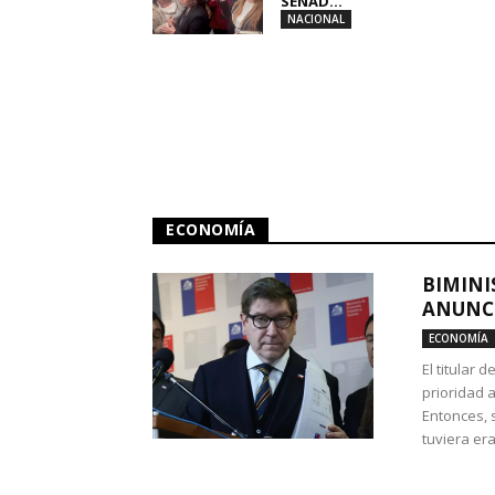
SENAD...
NACIONAL
ECONOMÍA
BIMINI
ANUNCI
ECONOMÍA
El titular 
prioridad 
Entonces, 
tuviera era