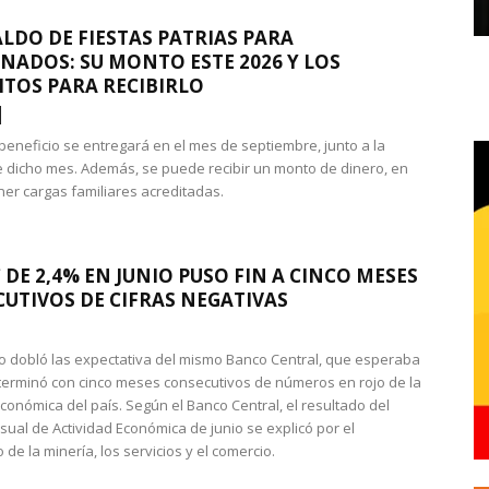
LDO DE FIESTAS PATRIAS PARA
NADOS: SU MONTO ESTE 2026 Y LOS
ITOS PARA RECIBIRLO
 beneficio se entregará en el mes de septiembre, junto a la
 dicho mes. Además, se puede recibir un monto de dinero, en
ner cargas familiares acreditadas.
 DE 2,4% EN JUNIO PUSO FIN A CINCO MESES
UTIVOS DE CIFRAS NEGATIVAS
do dobló las expectativa del mismo Banco Central, que esperaba
 terminó con cinco meses consecutivos de números en rojo de la
económica del país. Según el Banco Central, el resultado del
sual de Actividad Económica de junio se explicó por el
 de la minería, los servicios y el comercio.