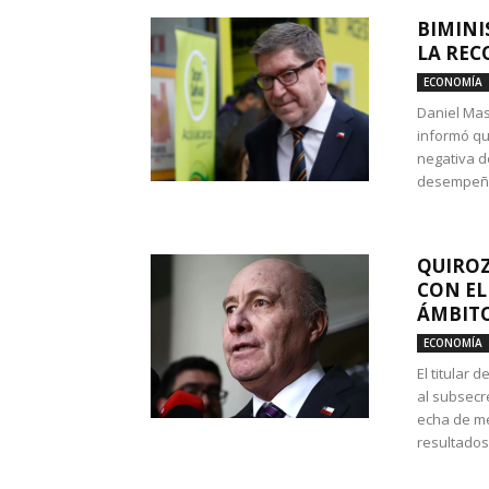
BIMINI
LA REC
ECONOMÍA
Daniel Mas
informó qu
negativa d
desempeño 
QUIROZ
CON EL
ÁMBITO
ECONOMÍA
El titular
al subsecr
echa de me
resultados