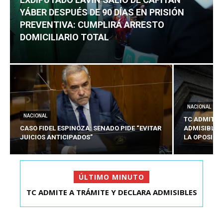
YÁBER DESPUÉS DE 90 DÍAS EN PRISIÓN
PREVENTIVA: CUMPLIRÁ ARRESTO
DOMICILIARIO TOTAL
NACIONAL
NACIONAL
TC ADMITE 
CASO FIDEL ESPINOZA: SENADO PIDE “EVITAR
ADMISIBLES
JUICIOS ANTICIPADOS”
LA OPOSICI
ÚLTIMO MINUTO
TC ADMITE A TRÁMITE Y DECLARA ADMISIBLES
EXDIPUTADO LAVÍN SALIÓ DE CAPITÁN YÁBER
LOS TRES REQU...
DESPUÉS DE 90 ...