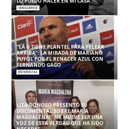
LO PUEDO HACER EN MI CASA’”
VANGUARDIA
“LA U TIENE PLANTEL PARA PELEAR
ARRIBA”: LA MIRADA DE MARIANO
PUYOL POR EL RENACER AZUL CON
FERNANDO GAGO
ENTREVISTAS
LITA DONOSO PRESENTÓ SU
DOCUMENTAL SOBRE MARÍA
MAGDALENA: “ME MUEVE SER UNA
VOZ DE ESTA VERDAD QUE HA SIDO