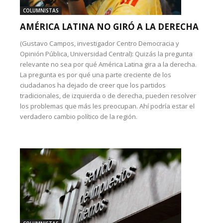
COLUMNISTAS
AMÉRICA LATINA NO GIRÓ A LA DERECHA
(Gustavo Campos, investigador Centro Democracia y
Opinión Pública, Universidad Central): Quizás la pregunta
relevante no sea por qué América Latina gira a la derecha.
La pregunta es por qué una parte creciente de los
ciudadanos ha dejado de creer que los partidos
tradicionales, de izquierda o de derecha, pueden resolver
los problemas que más les preocupan. Ahí podría estar el
verdadero cambio político de la región.