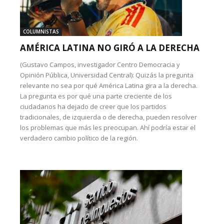
COLUMNISTAS
AMÉRICA LATINA NO GIRÓ A LA DERECHA
(Gustavo Campos, investigador Centro Democracia y
Opinión Pública, Universidad Central): Quizás la pregunta
relevante no sea por qué América Latina gira a la derecha.
La pregunta es por qué una parte creciente de los
ciudadanos ha dejado de creer que los partidos
tradicionales, de izquierda o de derecha, pueden resolver
los problemas que más les preocupan. Ahí podría estar el
verdadero cambio político de la región.