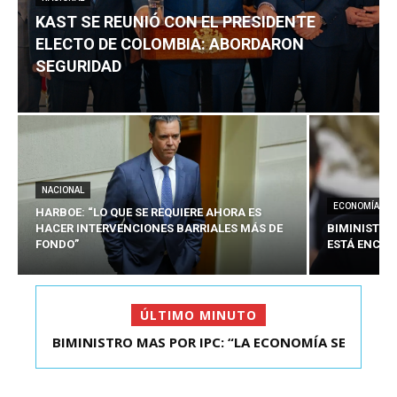
KAST SE REUNIÓ CON EL PRESIDENTE
ELECTO DE COLOMBIA: ABORDARON
SEGURIDAD
NACIONAL
ECONOMÍA
HARBOE: “LO QUE SE REQUIERE AHORA ES
HACER INTERVENCIONES BARRIALES MÁS DE
BIMINISTRO
FONDO”
ESTÁ ENCAU
ÚLTIMO MINUTO
BIMINISTRO MAS POR IPC: “LA ECONOMÍA SE
KAST SE REUNIÓ CON EL PRESIDENTE ELECTO DE
ESTÁ ENC...
COLOMBIA: A...