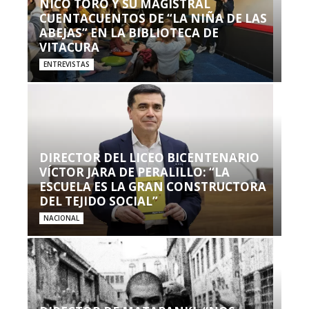
NICO TORO Y SU MAGISTRAL
CUENTACUENTOS DE “LA NIÑA DE LAS
ABEJAS” EN LA BIBLIOTECA DE
VITACURA
ENTREVISTAS
DIRECTOR DEL LICEO BICENTENARIO
VÍCTOR JARA DE PERALILLO: “LA
ESCUELA ES LA GRAN CONSTRUCTORA
DEL TEJIDO SOCIAL”
NACIONAL