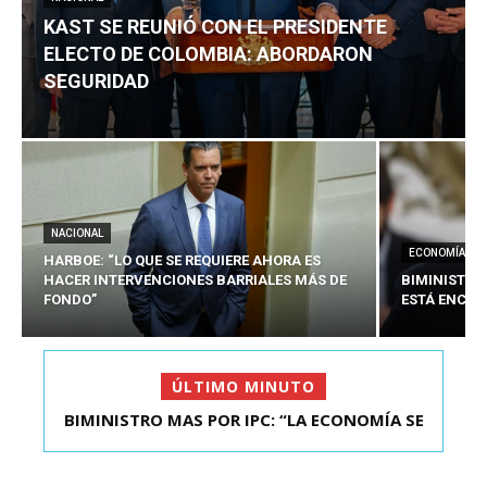
KAST SE REUNIÓ CON EL PRESIDENTE
ELECTO DE COLOMBIA: ABORDARON
SEGURIDAD
NACIONAL
ECONOMÍA
HARBOE: “LO QUE SE REQUIERE AHORA ES
HACER INTERVENCIONES BARRIALES MÁS DE
BIMINISTRO
FONDO”
ESTÁ ENCAU
ÚLTIMO MINUTO
BIMINISTRO MAS POR IPC: “LA ECONOMÍA SE
KAST SE REUNIÓ CON EL PRESIDENTE ELECTO DE
ESTÁ ENC...
COLOMBIA: A...