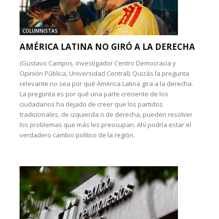
COLUMNISTAS
AMÉRICA LATINA NO GIRÓ A LA DERECHA
(Gustavo Campos, investigador Centro Democracia y
Opinión Pública, Universidad Central): Quizás la pregunta
relevante no sea por qué América Latina gira a la derecha.
La pregunta es por qué una parte creciente de los
ciudadanos ha dejado de creer que los partidos
tradicionales, de izquierda o de derecha, pueden resolver
los problemas que más les preocupan. Ahí podría estar el
verdadero cambio político de la región.