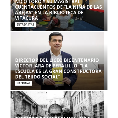
NICO TORO Y SU MAGISTRAL
CUENTACUENTOS DE “LA NIÑA DE LAS
ABEJAS” EN LA BIBLIOTECA DE
VITACURA
ENTREVISTAS
DIRECTOR DEL LICEO BICENTENARIO
VÍCTOR JARA DE PERALILLO: “LA
ESCUELA ES LA GRAN CONSTRUCTORA
DEL TEJIDO SOCIAL”
NACIONAL