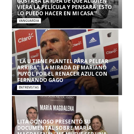
GUSTABA LA IDEA DE QUE ALGUIEN
VIERA LA PELÍCULA Y PENSARA ‘ESTO
LO PUEDO HACER EN MI CASA’”
VANGUARDIA
“LA U TIENE PLANTEL PARA PELEAR
ARRIBA”: LA MIRADA DE MARIANO
PUYOL POR EL RENACER AZUL CON
FERNANDO GAGO
ENTREVISTAS
LITA DONOSO PRESENTÓ SU
DOCUMENTAL SOBRE MARÍA