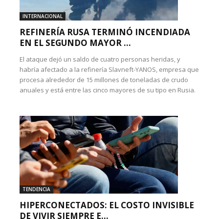
INTERNACIONAL
REFINERÍA RUSA TERMINÓ INCENDIADA
EN EL SEGUNDO MAYOR ...
El ataque dejó un saldo de cuatro personas heridas, y
habría afectado a la refinería Slavneft-YANOS, empresa que
procesa alrededor de 15 millones de toneladas de crudo
anuales y está entre las cinco mayores de su tipo en Rusia.
TENDENCIA
HIPERCONECTADOS: EL COSTO INVISIBLE
DE VIVIR SIEMPRE E...