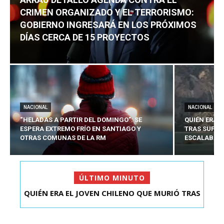
CRIMEN ORGANIZADO Y EL TERRORISMO:
GOBIERNO INGRESARÁ EN LOS PRÓXIMOS
DÍAS CERCA DE 15 PROYECTOS
NACIONAL
NACIONAL
“HELADAS A PARTIR DEL DOMINGO”: SE
QUIÉN ERA 
ESPERA EXTREMO FRÍO EN SANTIAGO Y
TRAS SUFRI
OTRAS COMUNAS DE LA RM
ESCALABA E
ÚLTIMO MINUTO
QUIÉN ERA EL JOVEN CHILENO QUE MURIÓ TRAS
ARRAU DETALLÓ AGENDA CONTRA EL CRIMEN
SUFRIR ACCID...
ORGANIZADO Y EL ...