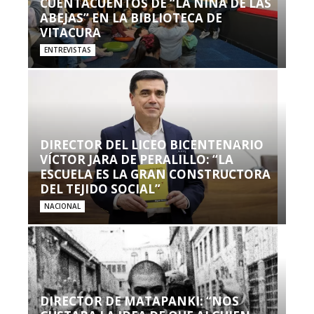
CUENTACUENTOS DE “LA NIÑA DE LAS
ABEJAS” EN LA BIBLIOTECA DE
VITACURA
ENTREVISTAS
DIRECTOR DEL LICEO BICENTENARIO
VÍCTOR JARA DE PERALILLO: “LA
ESCUELA ES LA GRAN CONSTRUCTORA
DEL TEJIDO SOCIAL”
NACIONAL
DIRECTOR DE MATAPANKI: “NOS