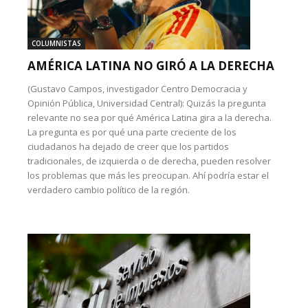
COLUMNISTAS
AMÉRICA LATINA NO GIRÓ A LA DERECHA
(Gustavo Campos, investigador Centro Democracia y
Opinión Pública, Universidad Central): Quizás la pregunta
relevante no sea por qué América Latina gira a la derecha.
La pregunta es por qué una parte creciente de los
ciudadanos ha dejado de creer que los partidos
tradicionales, de izquierda o de derecha, pueden resolver
los problemas que más les preocupan. Ahí podría estar el
verdadero cambio político de la región.