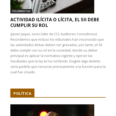
COLUMNISTAS
ACTIVIDAD ILÍCITA O LÍCITA, EL SII DEBE
CUMPLIR SU ROL
(Javier Jaque, socio Líder de CCL Auditores Consultores):
Recordemos que incluso los tribunales han reconocido que
las actividades ilícitas deben ser gravadas, por tanto, el SII
debe cumplir con su rol en la sociedad, donde su deber
principal es aplicar la normativa vigente y ejercer las
facultades que la ley le ha conferido. Exigirle algo distinto
sería pedirle que renuncie precisamente a la función para la
cual fue creado.
POLÍTICA