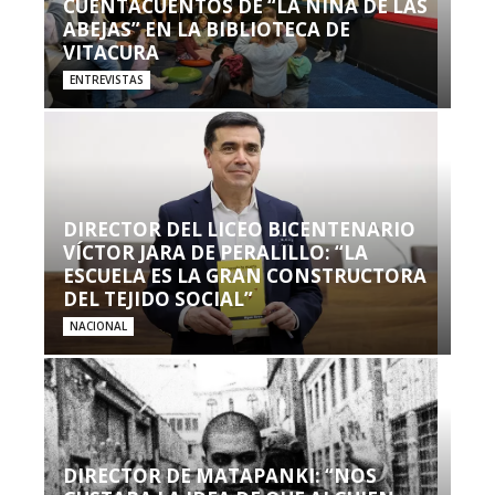
CUENTACUENTOS DE “LA NIÑA DE LAS
ABEJAS” EN LA BIBLIOTECA DE
VITACURA
ENTREVISTAS
DIRECTOR DEL LICEO BICENTENARIO
VÍCTOR JARA DE PERALILLO: “LA
ESCUELA ES LA GRAN CONSTRUCTORA
DEL TEJIDO SOCIAL”
NACIONAL
DIRECTOR DE MATAPANKI: “NOS