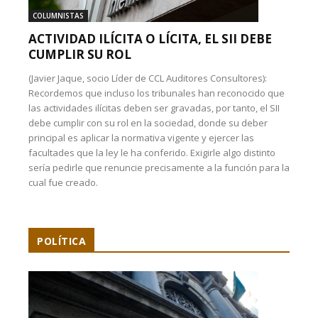
COLUMNISTAS
ACTIVIDAD ILÍCITA O LÍCITA, EL SII DEBE
CUMPLIR SU ROL
(Javier Jaque, socio Líder de CCL Auditores Consultores):
Recordemos que incluso los tribunales han reconocido que
las actividades ilícitas deben ser gravadas, por tanto, el SII
debe cumplir con su rol en la sociedad, donde su deber
principal es aplicar la normativa vigente y ejercer las
facultades que la ley le ha conferido. Exigirle algo distinto
sería pedirle que renuncie precisamente a la función para la
cual fue creado.
POLÍTICA