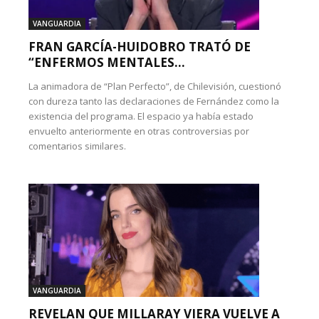
VANGUARDIA
FRAN GARCÍA-HUIDOBRO TRATÓ DE
“ENFERMOS MENTALES...
La animadora de “Plan Perfecto”, de Chilevisión, cuestionó
con dureza tanto las declaraciones de Fernández como la
existencia del programa. El espacio ya había estado
envuelto anteriormente en otras controversias por
comentarios similares.
VANGUARDIA
REVELAN QUE MILLARAY VIERA VUELVE A