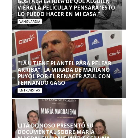
GUSTABA LA IDEA DE QUE ALGUIEN
VIERA LA PELÍCULA Y PENSARA ‘ESTO
LO PUEDO HACER EN MI CASA’”
VANGUARDIA
“LA U TIENE PLANTEL PARA PELEAR
ARRIBA”: LA MIRADA DE MARIANO
PUYOL POR EL RENACER AZUL CON
FERNANDO GAGO
ENTREVISTAS
LITA DONOSO PRESENTÓ SU
DOCUMENTAL SOBRE MARÍA