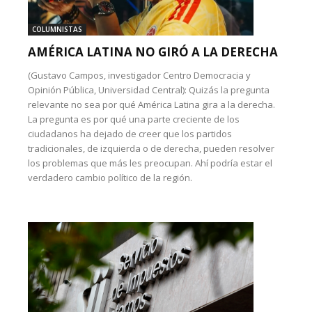
COLUMNISTAS
AMÉRICA LATINA NO GIRÓ A LA DERECHA
(Gustavo Campos, investigador Centro Democracia y
Opinión Pública, Universidad Central): Quizás la pregunta
relevante no sea por qué América Latina gira a la derecha.
La pregunta es por qué una parte creciente de los
ciudadanos ha dejado de creer que los partidos
tradicionales, de izquierda o de derecha, pueden resolver
los problemas que más les preocupan. Ahí podría estar el
verdadero cambio político de la región.