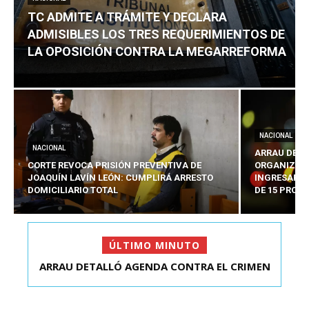
TC ADMITE A TRÁMITE Y DECLARA
ADMISIBLES LOS TRES REQUERIMIENTOS DE
LA OPOSICIÓN CONTRA LA MEGARREFORMA
NACIONAL
NACIONAL
ARRAU DETA
CORTE REVOCA PRISIÓN PREVENTIVA DE
ORGANIZADO
JOAQUÍN LAVÍN LEÓN: CUMPLIRÁ ARRESTO
INGRESARÁ 
DOMICILIARIO TOTAL
DE 15 PROY
ÚLTIMO MINUTO
ARRAU DETALLÓ AGENDA CONTRA EL CRIMEN
TC ADMITE A TRÁMITE Y DECLARA ADMISIBLES
ORGANIZADO Y EL ...
LOS TRES REQU...