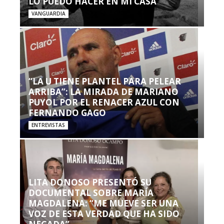
LO PUEDO HACER EN MI CASA’”
VANGUARDIA
“LA U TIENE PLANTEL PARA PELEAR
ARRIBA”: LA MIRADA DE MARIANO
PUYOL POR EL RENACER AZUL CON
FERNANDO GAGO
ENTREVISTAS
LITA DONOSO PRESENTÓ SU
DOCUMENTAL SOBRE MARÍA
MAGDALENA: “ME MUEVE SER UNA
VOZ DE ESTA VERDAD QUE HA SIDO