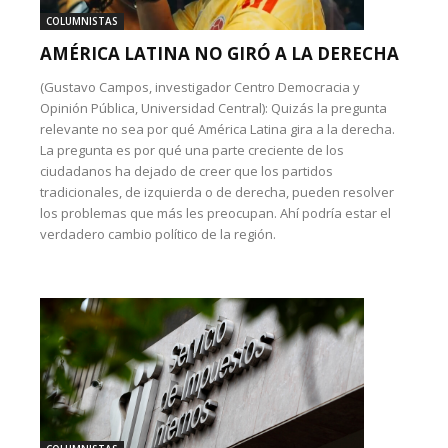
COLUMNISTAS
AMÉRICA LATINA NO GIRÓ A LA DERECHA
(Gustavo Campos, investigador Centro Democracia y
Opinión Pública, Universidad Central): Quizás la pregunta
relevante no sea por qué América Latina gira a la derecha.
La pregunta es por qué una parte creciente de los
ciudadanos ha dejado de creer que los partidos
tradicionales, de izquierda o de derecha, pueden resolver
los problemas que más les preocupan. Ahí podría estar el
verdadero cambio político de la región.