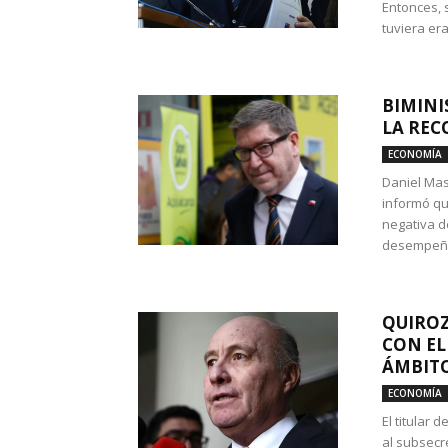
Entonces, 
tuviera era
BIMINI
LA REC
ECONOMÍA
Daniel Mas
informó qu
negativa d
desempeño 
QUIROZ
CON EL
ÁMBITO
ECONOMÍA
El titular
al subsecr