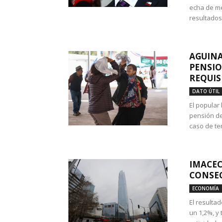
echa de me
resultados
AGUINA
PENSIO
REQUIS
DATO ÚTIL
El popular
pensión de
caso de te
IMACEC
CONSEC
ECONOMÍA
El resulta
un 1,2%, y