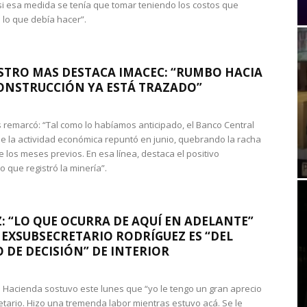
si esa medida se tenía que tomar teniendo los costos que
 lo que debía hacer”.
STRO MAS DESTACA IMACEC: “RUMBO HACIA
ONSTRUCCIÓN YA ESTÁ TRAZADO”
 remarcó: “Tal como lo habíamos anticipado, el Banco Central
e la actividad económica repuntó en junio, quebrando la racha
e los meses previos. En esa línea, destaca el positivo
que registró la minería”.
: “LO QUE OCURRA DE AQUÍ EN ADELANTE”
 EXSUBSECRETARIO RODRÍGUEZ ES “DEL
 DE DECISIÓN” DE INTERIOR
 de Hacienda sostuvo este lunes que “yo le tengo un gran aprecio
etario. Hizo una tremenda labor mientras estuvo acá. Se le