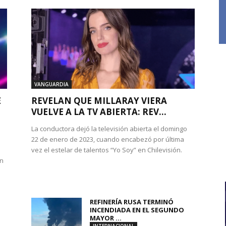
VANGUARDIA
E
REVELAN QUE MILLARAY VIERA
VUELVE A LA TV ABIERTA: REV...
La conductora dejó la televisión abierta el domingo
22 de enero de 2023, cuando encabezó por última
vez el estelar de talentos “Yo Soy” en Chilevisión.
en
REFINERÍA RUSA TERMINÓ
INCENDIADA EN EL SEGUNDO
MAYOR ...