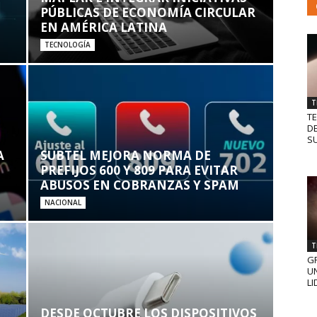
PÚBLICAS DE ECONOMÍA CIRCULAR
EN AMÉRICA LATINA
TECNOLOGÍA
T
T
D
SU
A
SUBTEL MEJORA NORMA DE
PREFIJOS 600 Y 809 PARA EVITAR
ABUSOS EN COBRANZAS Y SPAM
NACIONAL
T
GR
UN
LI
DESDE OCTUBRE LOS DISPOSITIVOS