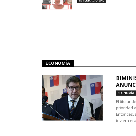
INTERNACIONAL
ECONOMÍA
BIMINI
ANUNCI
ECONOMÍA
El titular 
prioridad 
Entonces, 
tuviera era