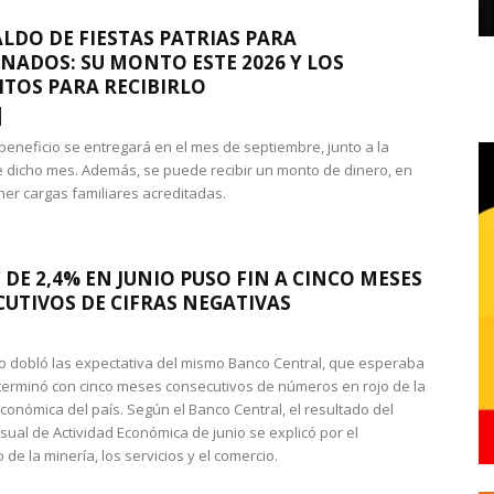
LDO DE FIESTAS PATRIAS PARA
NADOS: SU MONTO ESTE 2026 Y LOS
ITOS PARA RECIBIRLO
 beneficio se entregará en el mes de septiembre, junto a la
 dicho mes. Además, se puede recibir un monto de dinero, en
ner cargas familiares acreditadas.
 DE 2,4% EN JUNIO PUSO FIN A CINCO MESES
UTIVOS DE CIFRAS NEGATIVAS
do dobló las expectativa del mismo Banco Central, que esperaba
 terminó con cinco meses consecutivos de números en rojo de la
económica del país. Según el Banco Central, el resultado del
sual de Actividad Económica de junio se explicó por el
 de la minería, los servicios y el comercio.