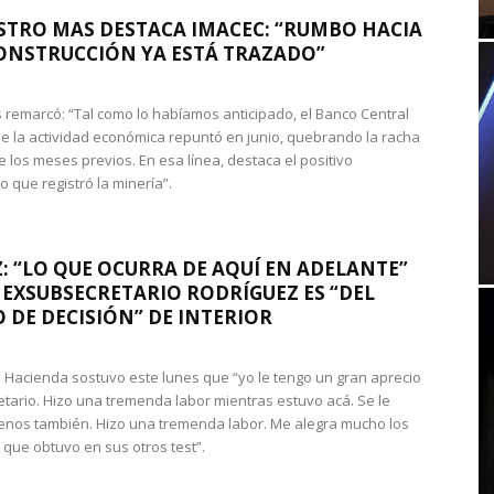
STRO MAS DESTACA IMACEC: “RUMBO HACIA
ONSTRUCCIÓN YA ESTÁ TRAZADO”
 remarcó: “Tal como lo habíamos anticipado, el Banco Central
e la actividad económica repuntó en junio, quebrando la racha
e los meses previos. En esa línea, destaca el positivo
que registró la minería”.
: “LO QUE OCURRA DE AQUÍ EN ADELANTE”
 EXSUBSECRETARIO RODRÍGUEZ ES “DEL
 DE DECISIÓN” DE INTERIOR
 de Hacienda sostuvo este lunes que “yo le tengo un gran aprecio
etario. Hizo una tremenda labor mientras estuvo acá. Se le
nos también. Hizo una tremenda labor. Me alegra mucho los
 que obtuvo en sus otros test”.