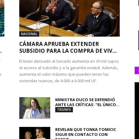
NACIONAL
CÁMARA APRUEBA EXTENDER
.
SUBSIDIO PARA LA COMPRA DE VIV...
r
El texto derivado al Senado aumenta en 30 mil cupos
el acceso al subsidio y a la garantía estatal. Además,
o
aumenta el valor máximo que pueden tener las
viviendas nuevas, de 4.000 a 6.000 mil UF.
MINISTRA DUCO SE DEFENDIÓ
ANTE LAS CRÍTICAS: “EL ÚNICO...
TRIUNFO
REVELAN QUE TONKA TOMICIC
SIGUE EN CONTACTO CON