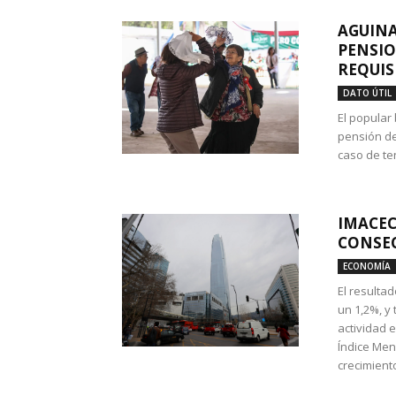
AGUINA
PENSIO
REQUIS
DATO ÚTIL
El popular
pensión de
caso de te
IMACEC
CONSEC
ECONOMÍA
El resulta
un 1,2%, y
actividad 
Índice Men
crecimiento