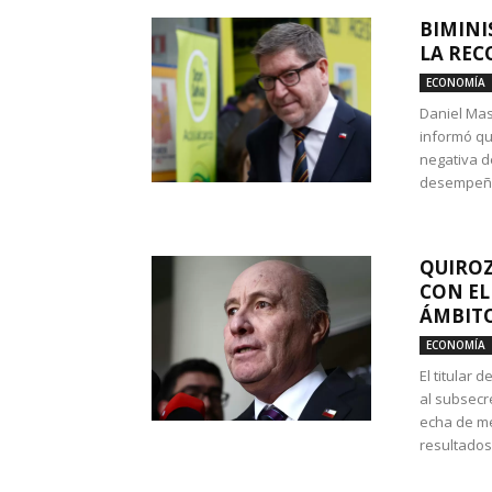
BIMINI
LA REC
ECONOMÍA
Daniel Mas
informó qu
negativa d
desempeño 
QUIROZ
CON EL
ÁMBITO
ECONOMÍA
El titular
al subsecr
echa de me
resultados