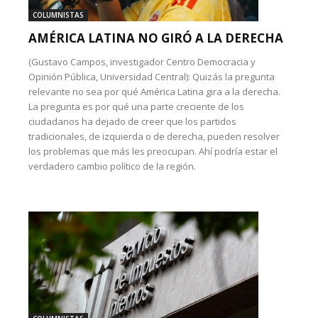
COLUMNISTAS
AMÉRICA LATINA NO GIRÓ A LA DERECHA
(Gustavo Campos, investigador Centro Democracia y
Opinión Pública, Universidad Central): Quizás la pregunta
relevante no sea por qué América Latina gira a la derecha.
La pregunta es por qué una parte creciente de los
ciudadanos ha dejado de creer que los partidos
tradicionales, de izquierda o de derecha, pueden resolver
los problemas que más les preocupan. Ahí podría estar el
verdadero cambio político de la región.