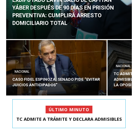
YÁBER DESPUÉS DE 90 DÍAS EN PRISIÓN
PREVENTIVA: CUMPLIRÁ ARRESTO
DOMICILIARIO TOTAL
NACIONAL
NACIONAL
TC ADMITE 
CASO FIDEL ESPINOZA: SENADO PIDE “EVITAR
ADMISIBLES
JUICIOS ANTICIPADOS”
LA OPOSICI
ÚLTIMO MINUTO
TC ADMITE A TRÁMITE Y DECLARA ADMISIBLES
EXDIPUTADO LAVÍN SALIÓ DE CAPITÁN YÁBER
LOS TRES REQU...
DESPUÉS DE 90 ...