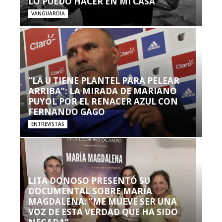
LO PUEDO HACER EN MI CASA’”
VANGUARDIA
“LA U TIENE PLANTEL PARA PELEAR
ARRIBA”: LA MIRADA DE MARIANO
PUYOL POR EL RENACER AZUL CON
FERNANDO GAGO
ENTREVISTAS
LITA DONOSO PRESENTÓ SU
DOCUMENTAL SOBRE MARÍA
MAGDALENA: “ME MUEVE SER UNA
VOZ DE ESTA VERDAD QUE HA SIDO