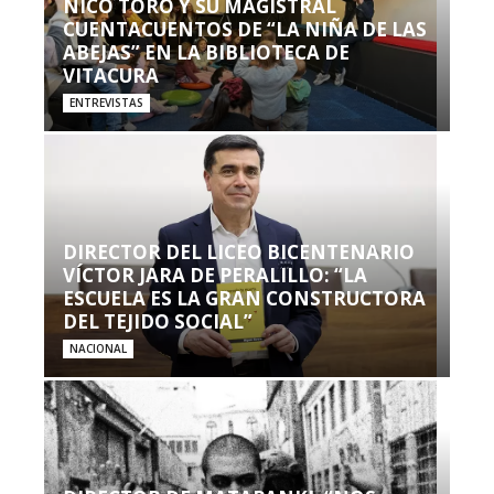
NICO TORO Y SU MAGISTRAL
CUENTACUENTOS DE “LA NIÑA DE LAS
ABEJAS” EN LA BIBLIOTECA DE
VITACURA
ENTREVISTAS
DIRECTOR DEL LICEO BICENTENARIO
VÍCTOR JARA DE PERALILLO: “LA
ESCUELA ES LA GRAN CONSTRUCTORA
DEL TEJIDO SOCIAL”
NACIONAL