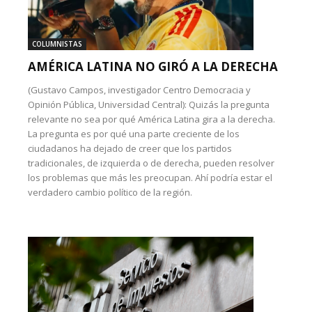
COLUMNISTAS
AMÉRICA LATINA NO GIRÓ A LA DERECHA
(Gustavo Campos, investigador Centro Democracia y
Opinión Pública, Universidad Central): Quizás la pregunta
relevante no sea por qué América Latina gira a la derecha.
La pregunta es por qué una parte creciente de los
ciudadanos ha dejado de creer que los partidos
tradicionales, de izquierda o de derecha, pueden resolver
los problemas que más les preocupan. Ahí podría estar el
verdadero cambio político de la región.