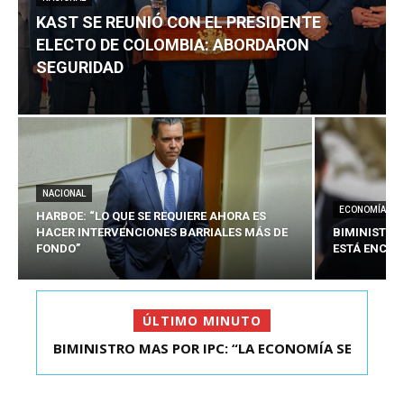
KAST SE REUNIÓ CON EL PRESIDENTE
ELECTO DE COLOMBIA: ABORDARON
SEGURIDAD
NACIONAL
ECONOMÍA
HARBOE: “LO QUE SE REQUIERE AHORA ES
HACER INTERVENCIONES BARRIALES MÁS DE
BIMINISTRO
FONDO”
ESTÁ ENCAU
ÚLTIMO MINUTO
BIMINISTRO MAS POR IPC: “LA ECONOMÍA SE
KAST SE REUNIÓ CON EL PRESIDENTE ELECTO DE
ESTÁ ENC...
COLOMBIA: A...