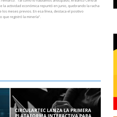
 remarcó: “Tal como lo habíamos anticipado, el Banco Central
e la actividad económica repuntó en junio, quebrando la racha
e los meses previos. En esa línea, destaca el positivo
que registró la minería”.
CIRCULARTEC LANZA LA PRIMERA
PLATAFORMA INTERACTIVA PARA