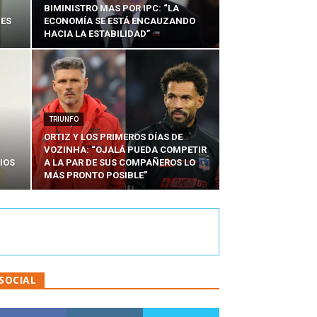
BIMINISTRO MAS POR IPC: “LA
NES
ECONOMÍA SE ESTÁ ENCAUZANDO
HACIA LA ESTABILIDAD”
TRIUNFO
ORTIZ Y LOS PRIMEROS DÍAS DE
VOZINHA: “OJALÁ PUEDA COMPETIR
IOS
A LA PAR DE SUS COMPAÑEROS LO
MÁS PRONTO POSIBLE”
SOCIAL