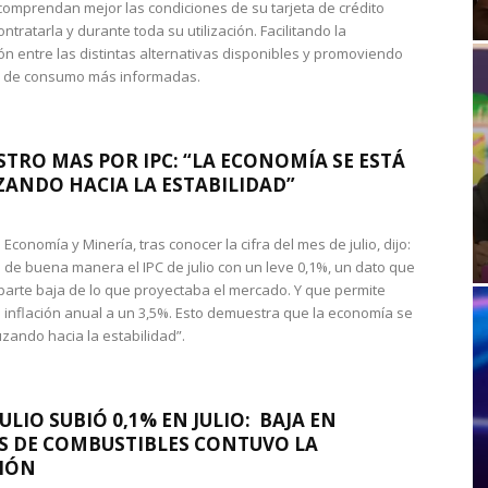
omprendan mejor las condiciones de su tarjeta de crédito
ntratarla y durante toda su utilización. Facilitando la
n entre las distintas alternativas disponibles y promoviendo
s de consumo más informadas.
STRO MAS POR IPC: “LA ECONOMÍA SE ESTÁ
ANDO HACIA LA ESTABILIDAD”
de Economía y Minería, tras conocer la cifra del mes de julio, dijo:
 de buena manera el IPC de julio con un leve 0,1%, un dato que
 parte baja de lo que proyectaba el mercado. Y que permite
 inflación anual a un 3,5%. Esto demuestra que la economía se
zando hacia la estabilidad”.
JULIO SUBIÓ 0,1% EN JULIO: BAJA EN
S DE COMBUSTIBLES CONTUVO LA
IÓN