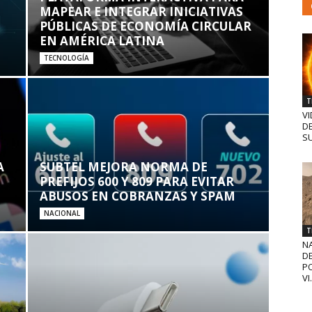
MAPEAR E INTEGRAR INICIATIVAS
PÚBLICAS DE ECONOMÍA CIRCULAR
EN AMÉRICA LATINA
TECNOLOGÍA
T
VI
D
SU
A
SUBTEL MEJORA NORMA DE
PREFIJOS 600 Y 809 PARA EVITAR
ABUSOS EN COBRANZAS Y SPAM
NACIONAL
T
N
D
PO
VI.