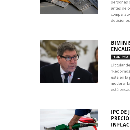
personas c
antes de co
comparació
decisione
BIMINI
ENCAUZ
ECONOMÍA
El titular 
“Recibimos
está en la
moderar la
está encau
IPC DE 
PRECIO
INFLAC