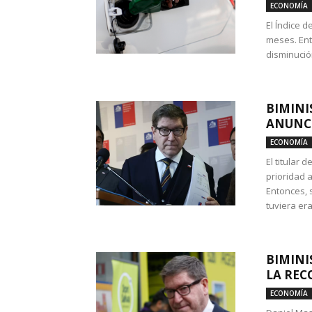
ECONOMÍA
El Índice 
meses. Ent
disminución
BIMINI
ANUNCI
ECONOMÍA
El titular 
prioridad 
Entonces, 
tuviera era
BIMINI
LA REC
ECONOMÍA