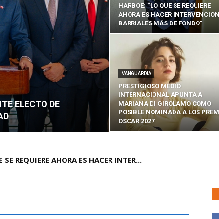
HARBOE: “LO QUE SE REQUIERE
AHORA ES HACER INTERVENCIO
BARRIALES MÁS DE FONDO”
VANGUARDIA
PRESTIGIOSO MEDIO
INTERNACIONAL APUNTA A
NTE ELECTO DE
MARIANA DI GIROLAMO COMO
POSIBLE NOMINADA A LOS PREM
AD
OSCAR 2027
POR IPC: “LA ECONOMÍA SE ESTÁ ENC...