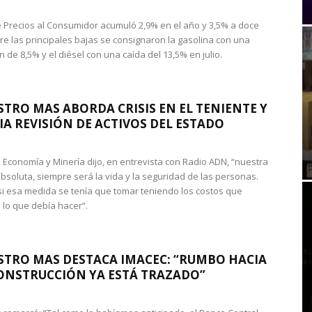
de Precios al Consumidor acumuló 2,9% en el año y 3,5% a doce
re las principales bajas se consignaron la gasolina con una
 de 8,5% y el diésel con una caída del 13,5% en julio.
STRO MAS ABORDA CRISIS EN EL TENIENTE Y
A REVISIÓN DE ACTIVOS DEL ESTADO
de Economía y Minería dijo, en entrevista con Radio ADN, “nuestra
absoluta, siempre será la vida y la seguridad de las personas.
si esa medida se tenía que tomar teniendo los costos que
 lo que debía hacer”.
STRO MAS DESTACA IMACEC: “RUMBO HACIA
ONSTRUCCIÓN YA ESTÁ TRAZADO”