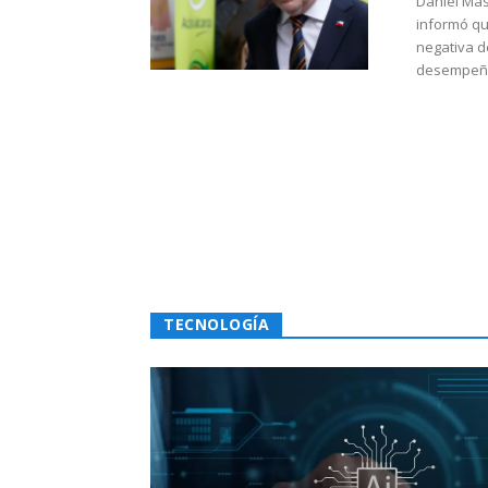
Daniel Mas
informó qu
negativa d
desempeño 
TECNOLOGÍA