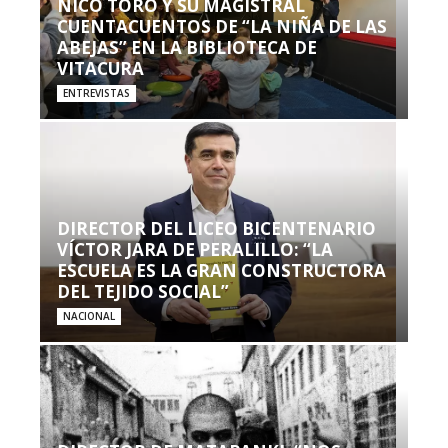
NICO TORO Y SU MAGISTRAL
CUENTACUENTOS DE “LA NIÑA DE LAS
ABEJAS” EN LA BIBLIOTECA DE
VITACURA
ENTREVISTAS
DIRECTOR DEL LICEO BICENTENARIO
VÍCTOR JARA DE PERALILLO: “LA
ESCUELA ES LA GRAN CONSTRUCTORA
DEL TEJIDO SOCIAL”
NACIONAL