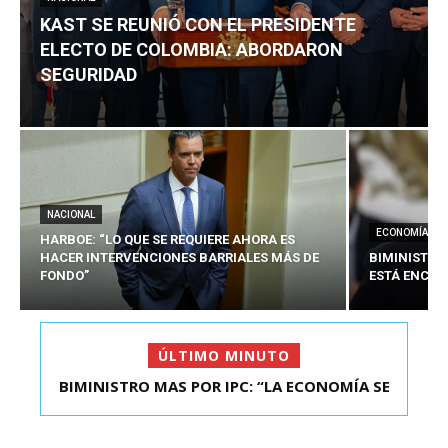
KAST SE REUNIÓ CON EL PRESIDENTE
ELECTO DE COLOMBIA: ABORDARON
SEGURIDAD
NACIONAL
ECONOMÍA
HARBOE: “LO QUE SE REQUIERE AHORA ES
HACER INTERVENCIONES BARRIALES MÁS DE
BIMINISTRO
FONDO”
ESTÁ ENCAU
ÚLTIMO MINUTO
KAST SE REUNIÓ CON EL PRESIDENTE ELECTO DE
COLOMBIA: A...