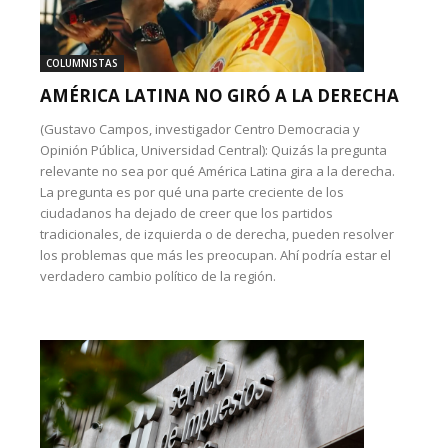
COLUMNISTAS
AMÉRICA LATINA NO GIRÓ A LA DERECHA
(Gustavo Campos, investigador Centro Democracia y
Opinión Pública, Universidad Central): Quizás la pregunta
relevante no sea por qué América Latina gira a la derecha.
La pregunta es por qué una parte creciente de los
ciudadanos ha dejado de creer que los partidos
tradicionales, de izquierda o de derecha, pueden resolver
los problemas que más les preocupan. Ahí podría estar el
verdadero cambio político de la región.