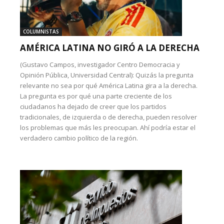
COLUMNISTAS
AMÉRICA LATINA NO GIRÓ A LA DERECHA
(Gustavo Campos, investigador Centro Democracia y
Opinión Pública, Universidad Central): Quizás la pregunta
relevante no sea por qué América Latina gira a la derecha.
La pregunta es por qué una parte creciente de los
ciudadanos ha dejado de creer que los partidos
tradicionales, de izquierda o de derecha, pueden resolver
los problemas que más les preocupan. Ahí podría estar el
verdadero cambio político de la región.