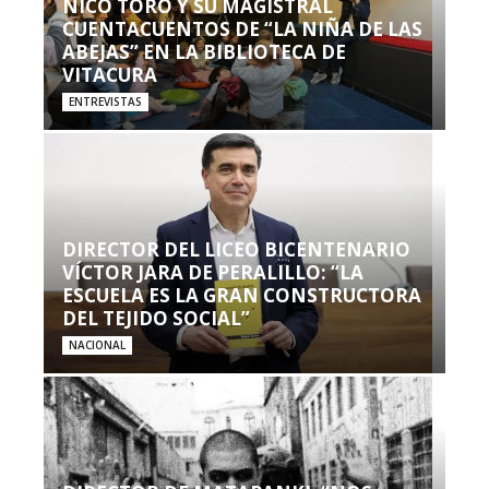
NICO TORO Y SU MAGISTRAL
CUENTACUENTOS DE “LA NIÑA DE LAS
ABEJAS” EN LA BIBLIOTECA DE
VITACURA
ENTREVISTAS
DIRECTOR DEL LICEO BICENTENARIO
VÍCTOR JARA DE PERALILLO: “LA
ESCUELA ES LA GRAN CONSTRUCTORA
DEL TEJIDO SOCIAL”
NACIONAL