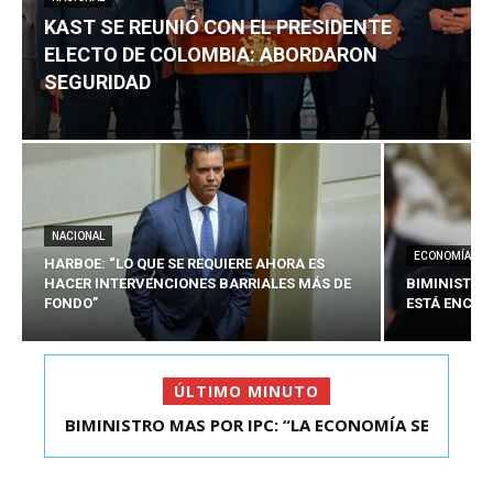
KAST SE REUNIÓ CON EL PRESIDENTE
ELECTO DE COLOMBIA: ABORDARON
SEGURIDAD
NACIONAL
ECONOMÍA
HARBOE: “LO QUE SE REQUIERE AHORA ES
HACER INTERVENCIONES BARRIALES MÁS DE
BIMINISTRO
FONDO”
ESTÁ ENCAU
ÚLTIMO MINUTO
BIMINISTRO MAS POR IPC: “LA ECONOMÍA SE
KAST SE REUNIÓ CON EL PRESIDENTE ELECTO DE
ESTÁ ENC...
COLOMBIA: A...