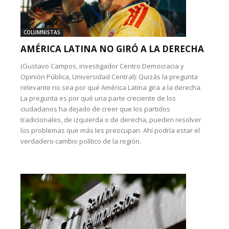
COLUMNISTAS
AMÉRICA LATINA NO GIRÓ A LA DERECHA
(Gustavo Campos, investigador Centro Democracia y
Opinión Pública, Universidad Central): Quizás la pregunta
relevante no sea por qué América Latina gira a la derecha.
La pregunta es por qué una parte creciente de los
ciudadanos ha dejado de creer que los partidos
tradicionales, de izquierda o de derecha, pueden resolver
los problemas que más les preocupan. Ahí podría estar el
verdadero cambio político de la región.