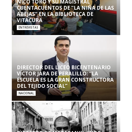
NICO TORO Y SU MAGISTRAL
CUENTACUENTOS DE “LA NIÑA DE LAS
ABEJAS” EN LA BIBLIOTECA DE
VITACURA
ENTREVISTAS
DIRECTOR DEL LICEO BICENTENARIO
VÍCTOR JARA DE PERALILLO: “LA
ESCUELA ES LA GRAN CONSTRUCTORA
DEL TEJIDO SOCIAL”
NACIONAL