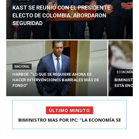
KAST SE REUNIÓ CON EL PRESIDENTE
ELECTO DE COLOMBIA: ABORDARON
SEGURIDAD
NACIONAL
ECONOMÍA
HARBOE: “LO QUE SE REQUIERE AHORA ES
HACER INTERVENCIONES BARRIALES MÁS DE
BIMINISTRO
FONDO”
ESTÁ ENCAU
ÚLTIMO MINUTO
BIMINISTRO MAS POR IPC: “LA ECONOMÍA SE
ESTÁ ENC...