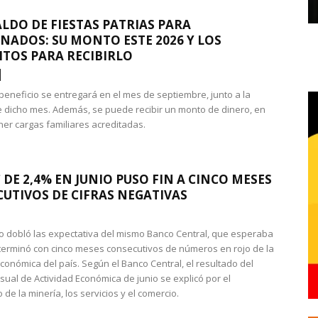
LDO DE FIESTAS PATRIAS PARA
NADOS: SU MONTO ESTE 2026 Y LOS
ITOS PARA RECIBIRLO
 beneficio se entregará en el mes de septiembre, junto a la
 dicho mes. Además, se puede recibir un monto de dinero, en
ner cargas familiares acreditadas.
 DE 2,4% EN JUNIO PUSO FIN A CINCO MESES
UTIVOS DE CIFRAS NEGATIVAS
do dobló las expectativa del mismo Banco Central, que esperaba
 terminó con cinco meses consecutivos de números en rojo de la
económica del país. Según el Banco Central, el resultado del
sual de Actividad Económica de junio se explicó por el
 de la minería, los servicios y el comercio.