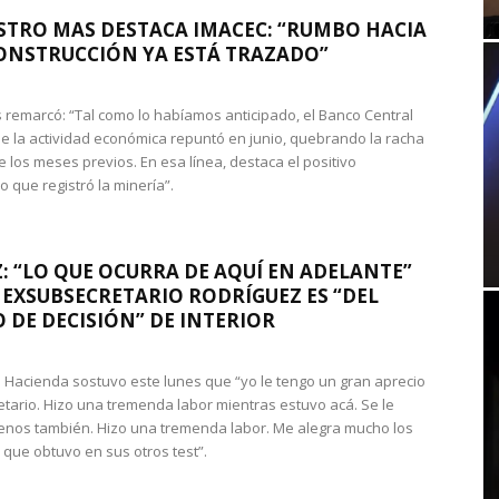
STRO MAS DESTACA IMACEC: “RUMBO HACIA
ONSTRUCCIÓN YA ESTÁ TRAZADO”
 remarcó: “Tal como lo habíamos anticipado, el Banco Central
e la actividad económica repuntó en junio, quebrando la racha
e los meses previos. En esa línea, destaca el positivo
que registró la minería”.
: “LO QUE OCURRA DE AQUÍ EN ADELANTE”
 EXSUBSECRETARIO RODRÍGUEZ ES “DEL
 DE DECISIÓN” DE INTERIOR
 de Hacienda sostuvo este lunes que “yo le tengo un gran aprecio
etario. Hizo una tremenda labor mientras estuvo acá. Se le
nos también. Hizo una tremenda labor. Me alegra mucho los
 que obtuvo en sus otros test”.