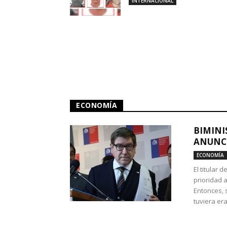
INTERNACIONAL
ECONOMÍA
BIMINI
ANUNCI
ECONOMÍA
El titular 
prioridad 
Entonces, 
tuviera era