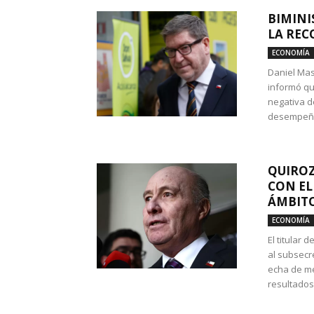
BIMINI
LA REC
ECONOMÍA
Daniel Mas
informó qu
negativa d
desempeño 
QUIROZ
CON EL
ÁMBITO
ECONOMÍA
El titular
al subsecr
echa de me
resultados