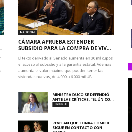
NACIONAL
CÁMARA APRUEBA EXTENDER
.
SUBSIDIO PARA LA COMPRA DE VIV...
r
El texto derivado al Senado aumenta en 30 mil cupos
el acceso al subsidio y a la garantía estatal. Además,
o
aumenta el valor máximo que pueden tener las
viviendas nuevas, de 4.000 a 6.000 mil UF.
MINISTRA DUCO SE DEFENDIÓ
ANTE LAS CRÍTICAS: “EL ÚNICO...
TRIUNFO
REVELAN QUE TONKA TOMICIC
SIGUE EN CONTACTO CON