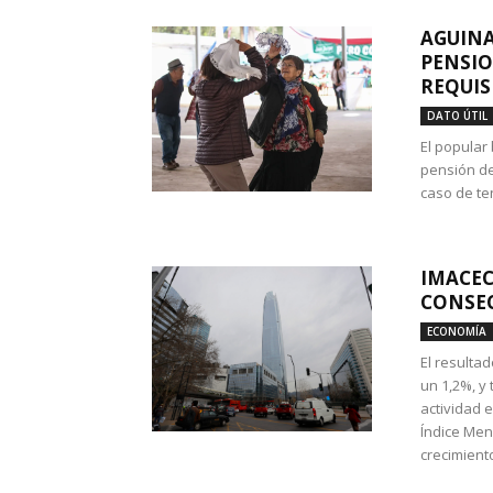
AGUINA
PENSIO
REQUIS
DATO ÚTIL
El popular
pensión de
caso de te
IMACEC
CONSEC
ECONOMÍA
El resulta
un 1,2%, y
actividad 
Índice Men
crecimiento