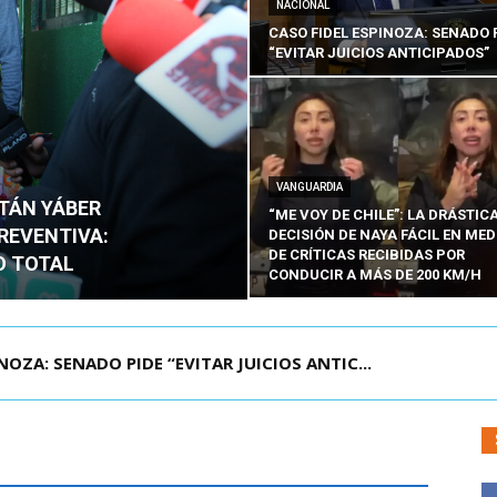
NACIONAL
CASO FIDEL ESPINOZA: SENADO 
“EVITAR JUICIOS ANTICIPADOS”
VANGUARDIA
ITÁN YÁBER
“ME VOY DE CHILE”: LA DRÁSTIC
PREVENTIVA:
DECISIÓN DE NAYA FÁCIL EN MED
DE CRÍTICAS RECIBIDAS POR
O TOTAL
CONDUCIR A MÁS DE 200 KM/H
ÁMITE Y DECLARA ADMISIBLES LOS TRES REQU...