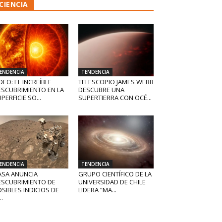
CIENCIA
ENDENCIA
TENDENCIA
DEO: EL INCREÍBLE
TELESCOPIO JAMES WEBB
ESCUBRIMIENTO EN LA
DESCUBRE UNA
PERFICIE SO...
SUPERTIERRA CON OCÉ...
ENDENCIA
TENDENCIA
ASA ANUNCIA
GRUPO CIENTÍFICO DE LA
ESCUBRIMIENTO DE
UNIVERSIDAD DE CHILE
SIBLES INDICIOS DE
LIDERA “MA...
..