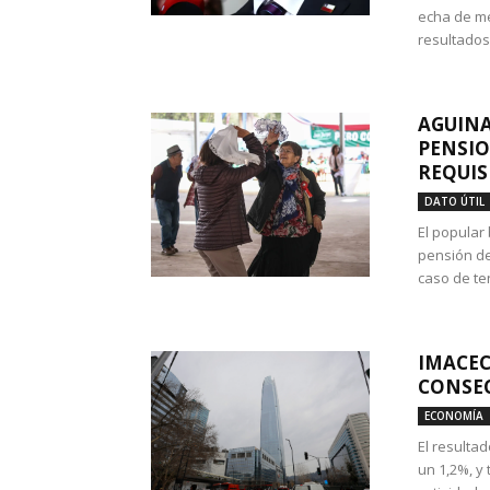
echa de me
resultados
AGUINA
PENSIO
REQUIS
DATO ÚTIL
El popular
pensión de
caso de te
IMACEC
CONSEC
ECONOMÍA
El resulta
un 1,2%, y