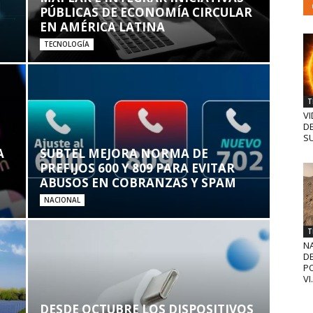
PÚBLICAS DE ECONOMÍA CIRCULAR
EN AMÉRICA LATINA
TECNOLOGÍA
T
VI
D
SU
A
SUBTEL MEJORA NORMA DE
PREFIJOS 600 Y 809 PARA EVITAR
ABUSOS EN COBRANZAS Y SPAM
NACIONAL
T
N
D
PO
VI.
DESDE OCTUBRE LOS DISPOSITIVOS