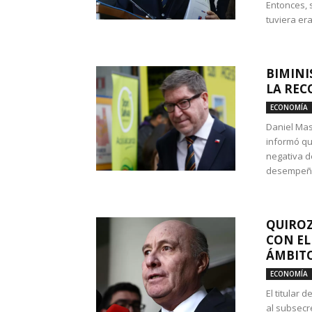
Entonces, 
tuviera era
BIMINI
LA REC
ECONOMÍA
Daniel Mas
informó qu
negativa d
desempeño 
QUIROZ
CON EL
ÁMBITO
ECONOMÍA
El titular
al subsecr