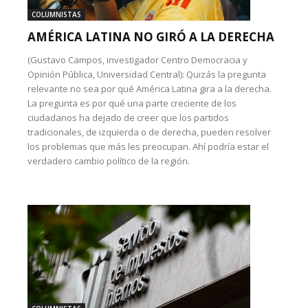
COLUMNISTAS
AMÉRICA LATINA NO GIRÓ A LA DERECHA
(Gustavo Campos, investigador Centro Democracia y
Opinión Pública, Universidad Central): Quizás la pregunta
relevante no sea por qué América Latina gira a la derecha.
La pregunta es por qué una parte creciente de los
ciudadanos ha dejado de creer que los partidos
tradicionales, de izquierda o de derecha, pueden resolver
los problemas que más les preocupan. Ahí podría estar el
verdadero cambio político de la región.