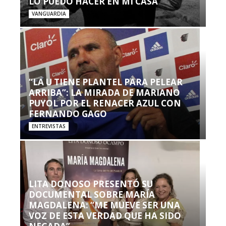
LO PUEDO HACER EN MI CASA’”
VANGUARDIA
“LA U TIENE PLANTEL PARA PELEAR
ARRIBA”: LA MIRADA DE MARIANO
PUYOL POR EL RENACER AZUL CON
FERNANDO GAGO
ENTREVISTAS
LITA DONOSO PRESENTÓ SU
DOCUMENTAL SOBRE MARÍA
MAGDALENA: “ME MUEVE SER UNA
VOZ DE ESTA VERDAD QUE HA SIDO