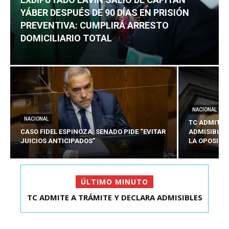
YÁBER DESPUÉS DE 90 DÍAS EN PRISIÓN
PREVENTIVA: CUMPLIRÁ ARRESTO
DOMICILIARIO TOTAL
NACIONAL
NACIONAL
TC ADMITE 
CASO FIDEL ESPINOZA: SENADO PIDE “EVITAR
ADMISIBLES
JUICIOS ANTICIPADOS”
LA OPOSICI
ÚLTIMO MINUTO
TC ADMITE A TRÁMITE Y DECLARA ADMISIBLES
EXDIPUTADO LAVÍN SALIÓ DE CAPITÁN YÁBER
LOS TRES REQU...
DESPUÉS DE 90 ...