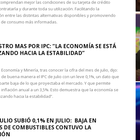
omprendan mejor las condiciones de su tarjeta de crédito
ntratarla y durante toda su utilización. Facilitando la
n entre las distintas alternativas disponibles y promoviendo
s de consumo más informadas.
STRO MAS POR IPC: “LA ECONOMÍA SE ESTÁ
ANDO HACIA LA ESTABILIDAD”
de Economía y Minería, tras conocer la cifra del mes de julio, dijo:
 de buena manera el IPC de julio con un leve 0,1%, un dato que
 parte baja de lo que proyectaba el mercado. Y que permite
 inflación anual a un 3,5%. Esto demuestra que la economía se
zando hacia la estabilidad”.
JULIO SUBIÓ 0,1% EN JULIO: BAJA EN
S DE COMBUSTIBLES CONTUVO LA
IÓN