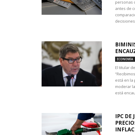
personas c
antes de co
comparació
decisione
BIMINI
ENCAUZ
ECONOMÍA
El titular 
“Recibimos
está en la
moderar la
está encau
IPC DE 
PRECIO
INFLAC