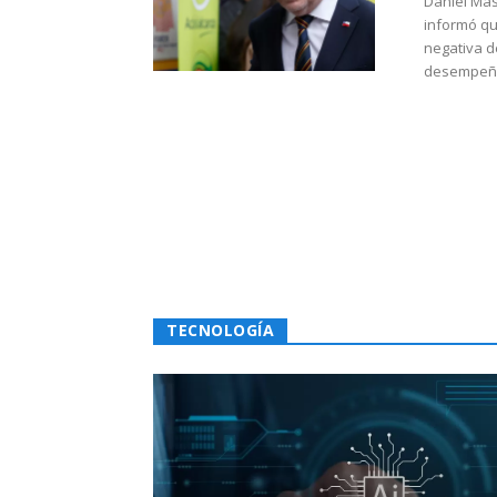
Daniel Mas
informó qu
negativa d
desempeño 
TECNOLOGÍA