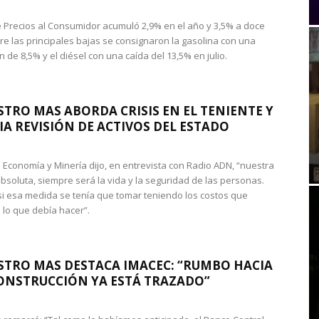
de Precios al Consumidor acumuló 2,9% en el año y 3,5% a doce
re las principales bajas se consignaron la gasolina con una
 de 8,5% y el diésel con una caída del 13,5% en julio.
STRO MAS ABORDA CRISIS EN EL TENIENTE Y
A REVISIÓN DE ACTIVOS DEL ESTADO
de Economía y Minería dijo, en entrevista con Radio ADN, “nuestra
absoluta, siempre será la vida y la seguridad de las personas.
si esa medida se tenía que tomar teniendo los costos que
 lo que debía hacer”.
STRO MAS DESTACA IMACEC: “RUMBO HACIA
ONSTRUCCIÓN YA ESTÁ TRAZADO”