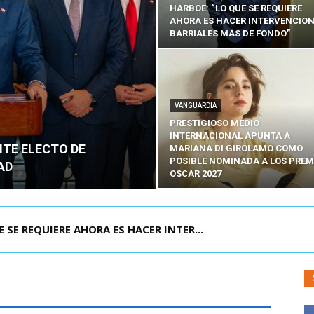
HARBOE: “LO QUE SE REQUIERE
AHORA ES HACER INTERVENCIO
BARRIALES MÁS DE FONDO”
VANGUARDIA
PRESTIGIOSO MEDIO
INTERNACIONAL APUNTA A
NTE ELECTO DE
MARIANA DI GIROLAMO COMO
POSIBLE NOMINADA A LOS PREM
AD
OSCAR 2027
POR IPC: “LA ECONOMÍA SE ESTÁ ENC...