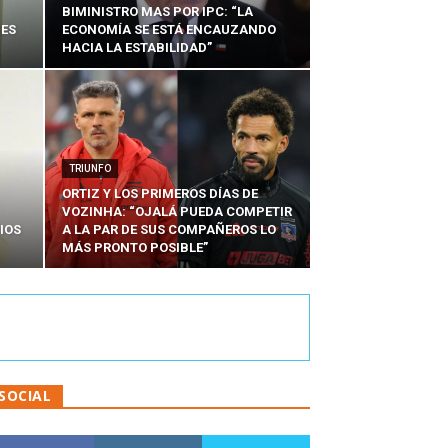
BIMINISTRO MAS POR IPC: “LA
NES
ECONOMÍA SE ESTÁ ENCAUZANDO
HACIA LA ESTABILIDAD”
TRIUNFO
ORTIZ Y LOS PRIMEROS DÍAS DE
VOZINHA: “OJALÁ PUEDA COMPETIR
IOS
A LA PAR DE SUS COMPAÑEROS LO
MÁS PRONTO POSIBLE”
SOCIAL