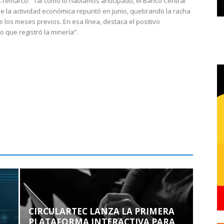
 remarcó: “Tal como lo habíamos anticipado, el Banco Central
e la actividad económica repuntó en junio, quebrando la racha
e los meses previos. En esa línea, destaca el positivo
que registró la minería”.
CIRCULARTEC LANZA LA PRIMERA
PLATAFORMA INTERACTIVA PARA