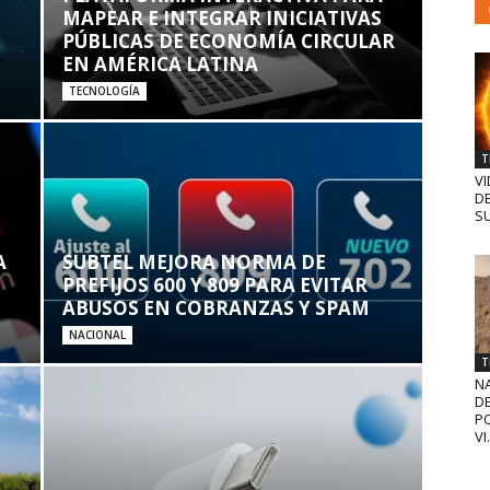
MAPEAR E INTEGRAR INICIATIVAS
PÚBLICAS DE ECONOMÍA CIRCULAR
EN AMÉRICA LATINA
TECNOLOGÍA
T
VI
D
SU
A
SUBTEL MEJORA NORMA DE
PREFIJOS 600 Y 809 PARA EVITAR
ABUSOS EN COBRANZAS Y SPAM
NACIONAL
T
N
D
PO
VI.