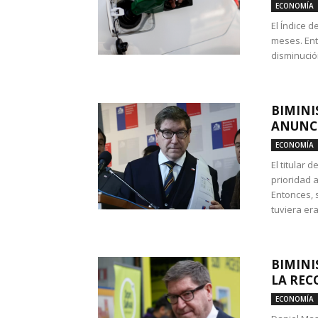
ECONOMÍA
El Índice 
meses. Ent
disminución
BIMINI
ANUNCI
ECONOMÍA
El titular 
prioridad 
Entonces, 
tuviera era
BIMINI
LA REC
ECONOMÍA