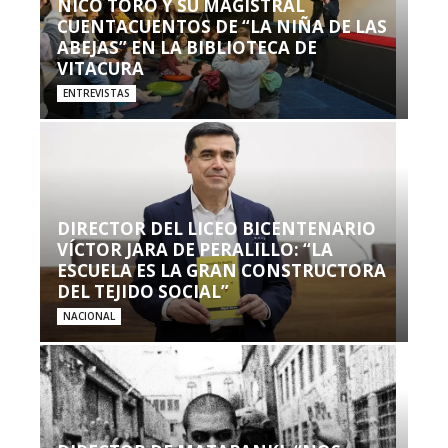
NICO TORO Y SU MAGISTRAL
CUENTACUENTOS DE “LA NIÑA DE LAS
ABEJAS” EN LA BIBLIOTECA DE
VITACURA
ENTREVISTAS
DIRECTOR DEL LICEO BICENTENARIO
VÍCTOR JARA DE PERALILLO: “LA
ESCUELA ES LA GRAN CONSTRUCTORA
DEL TEJIDO SOCIAL”
NACIONAL