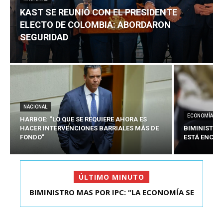
KAST SE REUNIÓ CON EL PRESIDENTE
ELECTO DE COLOMBIA: ABORDARON
SEGURIDAD
NACIONAL
ECONOMÍA
HARBOE: “LO QUE SE REQUIERE AHORA ES
HACER INTERVENCIONES BARRIALES MÁS DE
BIMINISTRO
FONDO”
ESTÁ ENCAU
ÚLTIMO MINUTO
BIMINISTRO MAS POR IPC: “LA ECONOMÍA SE
KAST SE REUNIÓ CON EL PRESIDENTE ELECTO DE
ESTÁ ENC...
COLOMBIA: A...