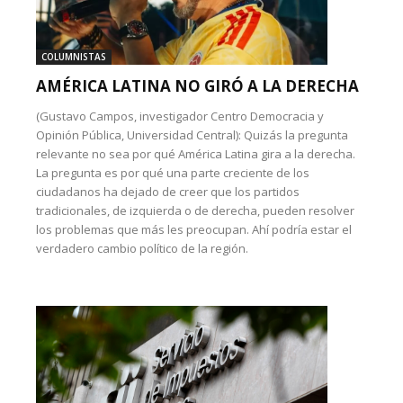
COLUMNISTAS
AMÉRICA LATINA NO GIRÓ A LA DERECHA
(Gustavo Campos, investigador Centro Democracia y
Opinión Pública, Universidad Central): Quizás la pregunta
relevante no sea por qué América Latina gira a la derecha.
La pregunta es por qué una parte creciente de los
ciudadanos ha dejado de creer que los partidos
tradicionales, de izquierda o de derecha, pueden resolver
los problemas que más les preocupan. Ahí podría estar el
verdadero cambio político de la región.