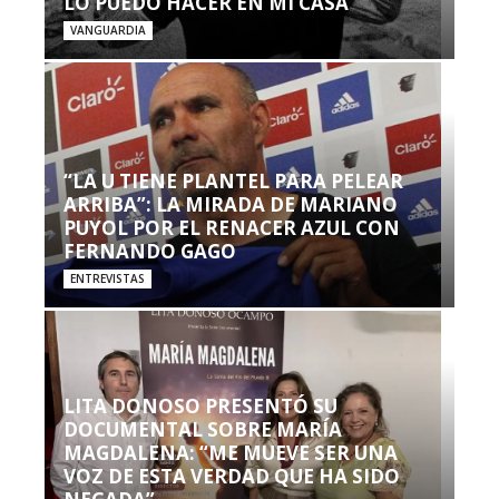
LO PUEDO HACER EN MI CASA’”
VANGUARDIA
“LA U TIENE PLANTEL PARA PELEAR
ARRIBA”: LA MIRADA DE MARIANO
PUYOL POR EL RENACER AZUL CON
FERNANDO GAGO
ENTREVISTAS
LITA DONOSO PRESENTÓ SU
DOCUMENTAL SOBRE MARÍA
MAGDALENA: “ME MUEVE SER UNA
VOZ DE ESTA VERDAD QUE HA SIDO