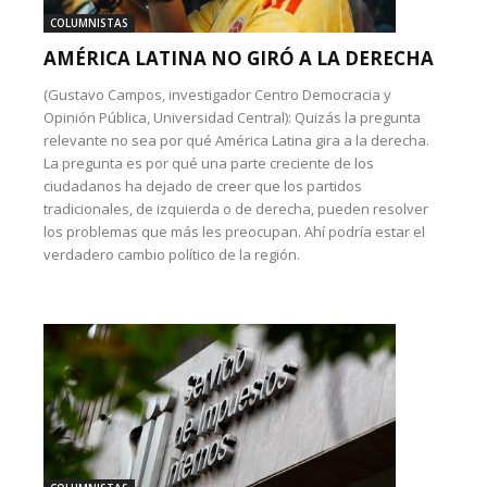
COLUMNISTAS
AMÉRICA LATINA NO GIRÓ A LA DERECHA
(Gustavo Campos, investigador Centro Democracia y
Opinión Pública, Universidad Central): Quizás la pregunta
relevante no sea por qué América Latina gira a la derecha.
La pregunta es por qué una parte creciente de los
ciudadanos ha dejado de creer que los partidos
tradicionales, de izquierda o de derecha, pueden resolver
los problemas que más les preocupan. Ahí podría estar el
verdadero cambio político de la región.