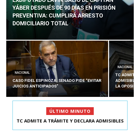
YÁBER DESPUÉS DE 90 DÍAS EN PRISIÓN
PREVENTIVA: CUMPLIRÁ ARRESTO
DOMICILIARIO TOTAL
NACIONAL
NACIONAL
TC ADMITE 
CASO FIDEL ESPINOZA: SENADO PIDE “EVITAR
ADMISIBLES
JUICIOS ANTICIPADOS”
LA OPOSICI
ÚLTIMO MINUTO
TC ADMITE A TRÁMITE Y DECLARA ADMISIBLES
EXDIPUTADO LAVÍN SALIÓ DE CAPITÁN YÁBER
LOS TRES REQU...
DESPUÉS DE 90 ...