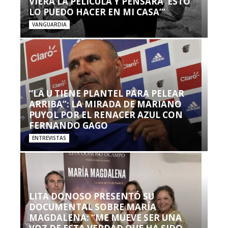
VIERA LA PELÍCULA Y PENSARA ‘ESTO
LO PUEDO HACER EN MI CASA’”
VANGUARDIA
“LA U TIENE PLANTEL PARA PELEAR
ARRIBA”: LA MIRADA DE MARIANO
PUYOL POR EL RENACER AZUL CON
FERNANDO GAGO
ENTREVISTAS
LITA DONOSO PRESENTÓ SU
DOCUMENTAL SOBRE MARÍA
MAGDALENA: “ME MUEVE SER UNA