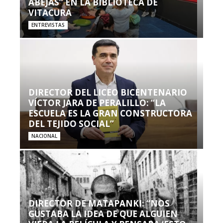
ABEJAS” EN LA BIBLIOTECA DE
VITACURA
ENTREVISTAS
DIRECTOR DEL LICEO BICENTENARIO
VÍCTOR JARA DE PERALILLO: “LA
ESCUELA ES LA GRAN CONSTRUCTORA
DEL TEJIDO SOCIAL”
NACIONAL
DIRECTOR DE MATAPANKI: “NOS
GUSTABA LA IDEA DE QUE ALGUIEN