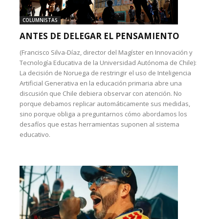
COLUMNISTAS
ANTES DE DELEGAR EL PENSAMIENTO
(Francisco Silva-Díaz, director del Magíster en Innovación y
Tecnología Educativa de la Universidad Autónoma de Chile):
La decisión de Noruega de restringir el uso de Inteligencia
Artificial Generativa en la educación primaria abre una
discusión que Chile debiera observar con atención. No
porque debamos replicar automáticamente sus medidas,
sino porque obliga a preguntarnos cómo abordamos los
desafíos que estas herramientas suponen al sistema
educativo.