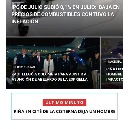
IPC DE JULIO SUBIÓ 0,1% EN JULIO: BAJA EN
PRECIOS DE COMBUSTIBLES CONTUVO LA
INFLACIÓN
NACIONAL
INTERNACIONAL
RIÑA EN CIT
KAST LLEGÓ A COLOMBIA PARA ASISTIR A
HOMBRE CO
ASUNCIÓN DE ABELARDO DE LA ESPRIELLA
IMPACTOS D
ÚLTIMO MINUTO
RIÑA EN CITÉ DE LA CISTERNA DEJA UN HOMBRE
IPC DE JULIO SUBIÓ 0,1% EN JULIO: BAJA EN
COLOMBIANO ...
PRECIOS DE ...