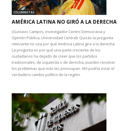
COLUMNISTAS
AMÉRICA LATINA NO GIRÓ A LA DERECHA
(Gustavo Campos, investigador Centro Democracia y
Opinión Pública, Universidad Central): Quizás la pregunta
relevante no sea por qué América Latina gira a la derecha.
La pregunta es por qué una parte creciente de los
ciudadanos ha dejado de creer que los partidos
tradicionales, de izquierda o de derecha, pueden resolver
los problemas que más les preocupan. Ahí podría estar el
verdadero cambio político de la región.