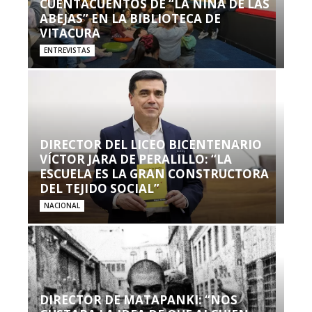
CUENTACUENTOS DE “LA NIÑA DE LAS
ABEJAS” EN LA BIBLIOTECA DE
VITACURA
ENTREVISTAS
DIRECTOR DEL LICEO BICENTENARIO
VÍCTOR JARA DE PERALILLO: “LA
ESCUELA ES LA GRAN CONSTRUCTORA
DEL TEJIDO SOCIAL”
NACIONAL
DIRECTOR DE MATAPANKI: “NOS