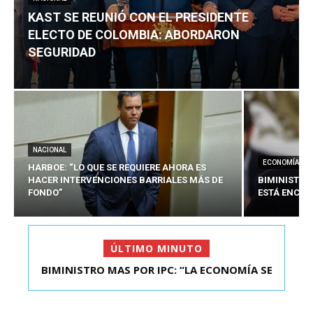
KAST SE REUNIÓ CON EL PRESIDENTE
ELECTO DE COLOMBIA: ABORDARON
SEGURIDAD
NACIONAL
ECONOMÍA
HARBOE: “LO QUE SE REQUIERE AHORA ES
HACER INTERVENCIONES BARRIALES MÁS DE
BIMINISTRO
FONDO”
ESTÁ ENCAU
ÚLTIMO MINUTO
BIMINISTRO MAS POR IPC: “LA ECONOMÍA SE
KAST SE REUNIÓ CON EL PRESIDENTE ELECTO DE
ESTÁ ENC...
COLOMBIA: A...