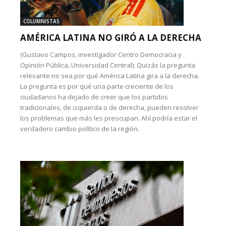
COLUMNISTAS
AMÉRICA LATINA NO GIRÓ A LA DERECHA
(Gustavo Campos, investigador Centro Democracia y
Opinión Pública, Universidad Central): Quizás la pregunta
relevante no sea por qué América Latina gira a la derecha.
La pregunta es por qué una parte creciente de los
ciudadanos ha dejado de creer que los partidos
tradicionales, de izquierda o de derecha, pueden resolver
los problemas que más les preocupan. Ahí podría estar el
verdadero cambio político de la región.