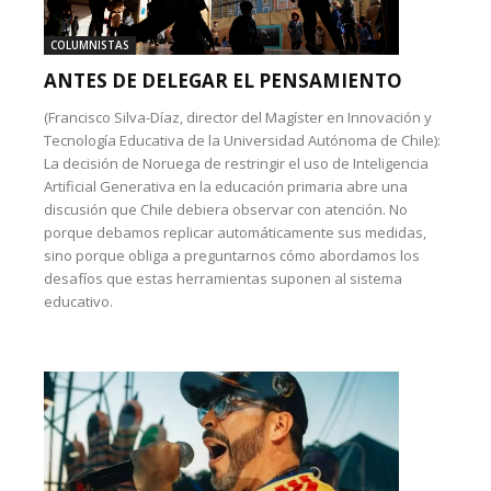
COLUMNISTAS
ANTES DE DELEGAR EL PENSAMIENTO
(Francisco Silva-Díaz, director del Magíster en Innovación y
Tecnología Educativa de la Universidad Autónoma de Chile):
La decisión de Noruega de restringir el uso de Inteligencia
Artificial Generativa en la educación primaria abre una
discusión que Chile debiera observar con atención. No
porque debamos replicar automáticamente sus medidas,
sino porque obliga a preguntarnos cómo abordamos los
desafíos que estas herramientas suponen al sistema
educativo.